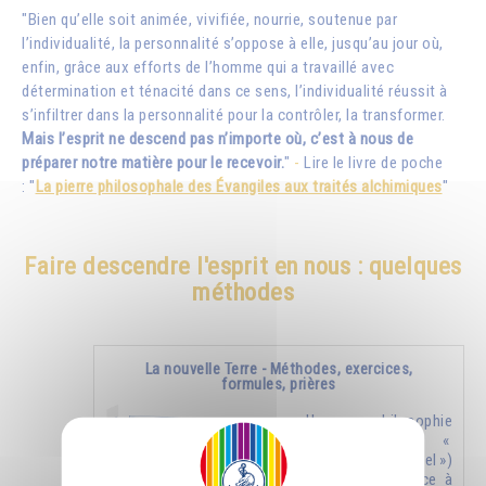
"Bien qu’elle soit animée, vivifiée, nourrie, soutenue par
l’individualité, la personnalité s’oppose à elle, jusqu’au jour où,
enfin, grâce aux efforts de l’homme qui a travaillé avec
détermination et ténacité dans ce sens, l’individualité réussit à
s’infiltrer dans la personnalité pour la contrôler, la transformer.
Mais l’esprit ne descend pas n’importe où, c’est à nous de
préparer notre matière pour le recevoir.
"
-
Lire le livre de poche
: "
La pierre philosophale des Évangiles aux traités alchimiques
"
Faire descendre l'esprit en nous : quelques
méthodes
La nouvelle Terre - Méthodes, exercices,
formules, prières
Une philosophie
nouvelle (un «
nouveau ciel »)
donnera naissance à