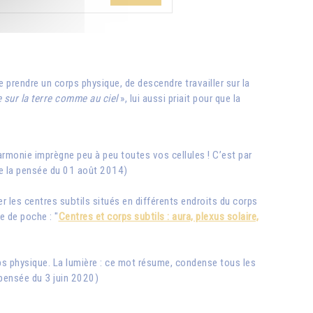
 de prendre un corps physique, de descendre travailler sur la
e sur la terre comme au ciel
», lui aussi priait pour que la
rmonie imprègne peu à peu toutes vos cellules ! C’est par
 de la pensée du 01 août 2014)
ler les centres subtils situés en différents endroits du corps
e de poche : "
Centres et corps subtils : aura, plexus solaire,
ps physique. La lumière : ce mot résume, condense tous les
a pensée du 3 juin 2020)