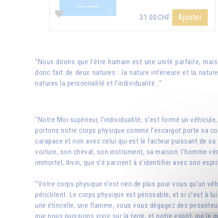
Ajouter
31.00CHF
"Nous dirons que l’être humain est une unité parfaite, mai
donc fait de deux natures : la nature inférieure et la natu
natures la personnalité et l’individualité…"
"Notre Moi supérieur, l’individualité, s’est formé un véhicu
portons notre corps physique comme l’escargot porte sa coqu
carapace et non avec celui qui est le facteur puissant de sa f
voiture, son cheval, son instrument, sa maison: l’homme vérita
immortel, divin, que s’il parvient à s’identifier avec son esprit
"Votre corps physique n’est rien de plus pour vous qu’un véhi
périclitent. Le corps physique est périssable, et si c’est à 
une étincelle, une flamme, vous vous dégagez des pesanteurs
que nous puissions vivre sur la terre, et notre esprit, qui 