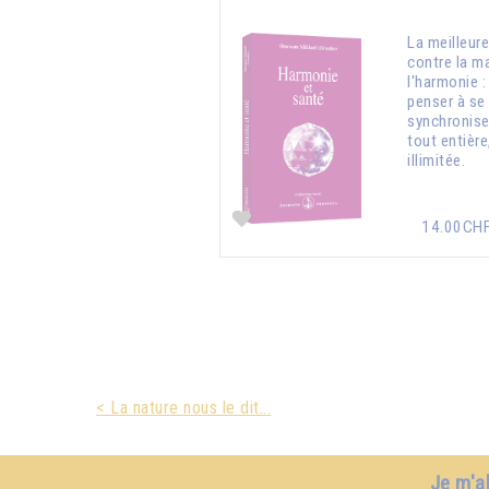
La meilleur
contre la ma
l'harmonie : 
penser à se
synchroniser
tout entière,
illimitée.
14.00CH
< La nature nous le dit...
Je m'a