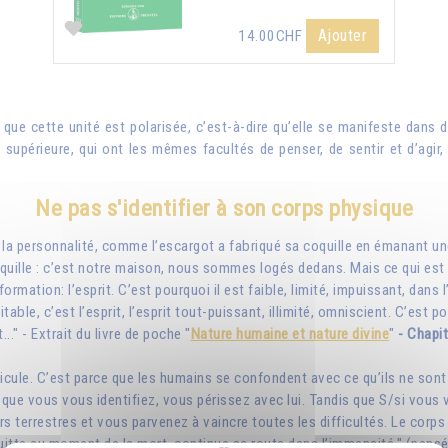
Ajouter
14.00CHF
s que cette unité est polarisée, c’est-à-dire qu’elle se manifeste dans
re supérieure, qui ont les mêmes facultés de penser, de sentir et d’agir
Ne pas s'identifier à son corps physique
le, la personnalité, comme l’escargot a fabriqué sa coquille en émanant 
ille : c’est notre maison, nous sommes logés dedans. Mais ce qui est gr
ormation: l’esprit. C’est pourquoi il est faible, limité, impuissant, dans
ble, c’est l’esprit, l’esprit tout-puissant, illimité, omniscient. C’est p
..." - Extrait du livre de poche "
Nature humaine et nature divine
"
- Chapit
cule. C’est parce que les humains se confondent avec ce qu’ils ne sont p
lui que vous vous identifiez, vous périssez avec lui. Tandis que S/si vous
 terrestres et vous parvenez à vaincre toutes les difficultés. Le corps
le quitte au moment de la mort, continue sa route dans l’immensité." (pe