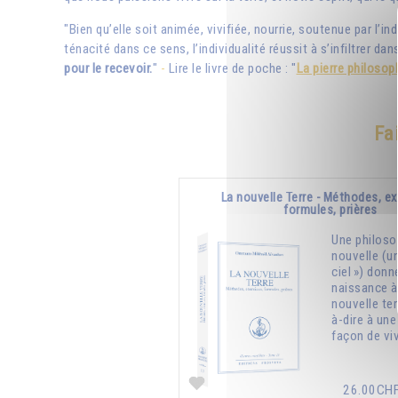
"Bien qu’elle soit animée, vivifiée, nourrie, soutenue par l’in
ténacité dans ce sens, l’individualité réussit à s’infiltrer da
pour le recevoir.
"
-
Lire le livre de poche : "
La pierre philosop
Fa
La nouvelle Terre - Méthodes, ex
formules, prières
Une philoso
nouvelle (u
ciel ») donn
naissance à
nouvelle ter
à-dire à une
façon de viv
26.00CH