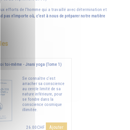
e aux efforts de l’homme qui a travaillé avec détermination et
nd pas n’importe où, c’est à nous de préparer notre matière
des
oi toi-même - Jnani yoga (Tome 1)
Se connaître c'est
arracher sa conscience
au cercle limité de sa
nature inférieure, pour
se fondre dans la
conscience cosmique
illimitée.
Ajouter
26.00CHF