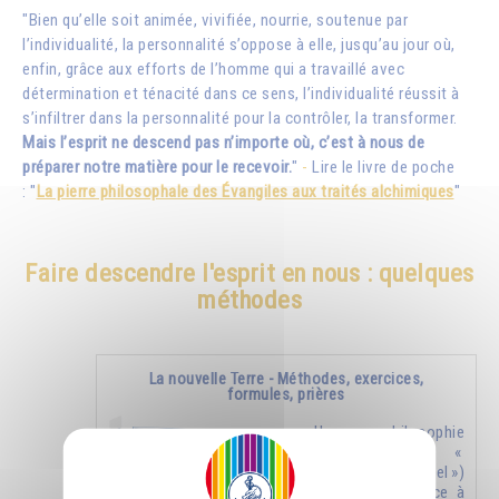
"Bien qu’elle soit animée, vivifiée, nourrie, soutenue par
l’individualité, la personnalité s’oppose à elle, jusqu’au jour où,
enfin, grâce aux efforts de l’homme qui a travaillé avec
détermination et ténacité dans ce sens, l’individualité réussit à
s’infiltrer dans la personnalité pour la contrôler, la transformer.
Mais l’esprit ne descend pas n’importe où, c’est à nous de
préparer notre matière pour le recevoir.
"
-
Lire le livre de poche
: "
La pierre philosophale des Évangiles aux traités alchimiques
"
Faire descendre l'esprit en nous : quelques
méthodes
La nouvelle Terre - Méthodes, exercices,
formules, prières
Une philosophie
nouvelle (un «
nouveau ciel »)
donnera naissance à