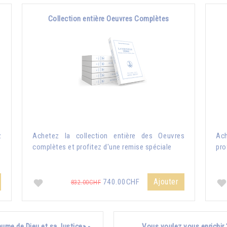
Collection entière Oeuvres Complètes
z
Achetez la collection entière des Oeuvres
Ach
complètes et profitez d'une remise spéciale
pro
Ajouter
740.00CHF
832.00CHF
ume de Dieu et sa Justice» -
Vous voulez vous enrichir 