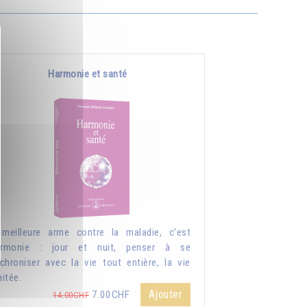
Harmonie et santé
meilleure arme contre la maladie, c'est
harmonie : jour et nuit, penser à se
chroniser avec la vie tout entière, la vie
mitée.
Ajouter
7.00CHF
14.00CHF