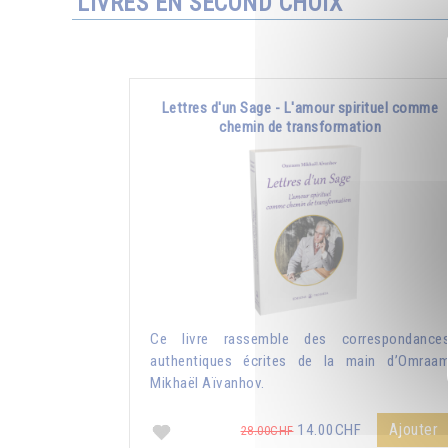
LIVRES EN SECOND CHOIX
Lettres d'un Sage - L'amour spirituel comme
chemin de transformation
Ce livre rassemble des correspondance
authentiques écrites de la main d’Omraa
Mikhaël Aïvanhov.
Ajouter
14.00CHF
28.00CHF