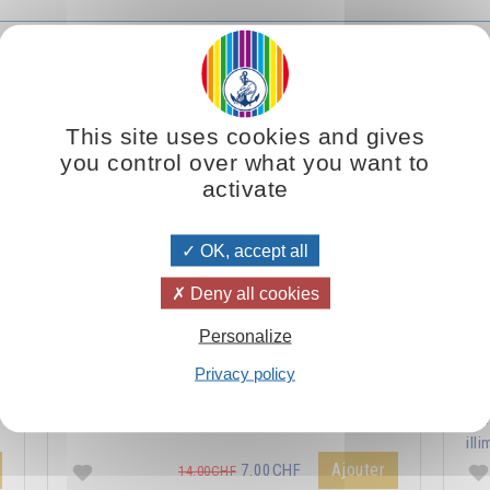
Le véritable enseignement du Christ
This site uses cookies and gives
you control over what you want to
activate
OK, accept all
Deny all cookies
Personalize
s
La philosophie du Christ amène l’homme vers la
La 
Privacy policy
m
réalisation du plus haut idéal : ressembler à ce
l'
modèle divin qu’il porte en lui.
syn
illi
Ajouter
7.00CHF
14.00CHF