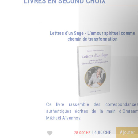
LIVRES EN SECOND CHOIX
Lettres d'un Sage - L'amour spirituel comme
chemin de transformation
Ce livre rassemble des correspondance
authentiques écrites de la main d’Omraa
Mikhaël Aïvanhov.
Ajouter
14.00CHF
28.00CHF