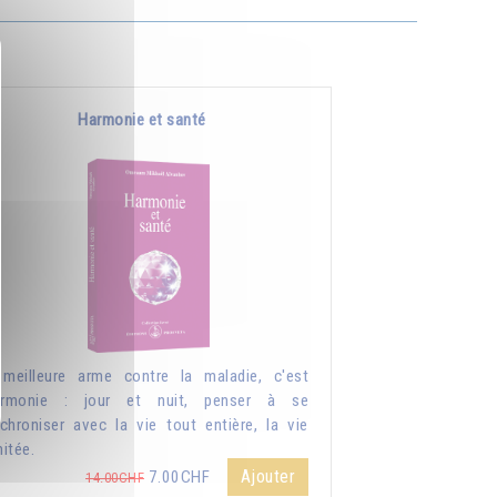
Harmonie et santé
meilleure arme contre la maladie, c'est
harmonie : jour et nuit, penser à se
chroniser avec la vie tout entière, la vie
mitée.
Ajouter
7.00CHF
14.00CHF