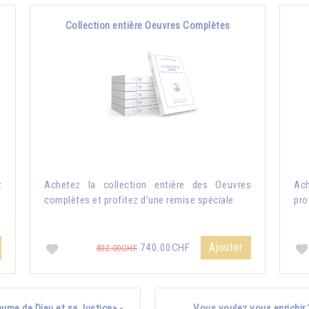
Collection entière Oeuvres Complètes
z
Achetez la collection entière des Oeuvres
Ach
complètes et profitez d'une remise spéciale
pro
Ajouter
740.00CHF
832.00CHF
ume de Dieu et sa Justice» -
Vous voulez vous enrichir 