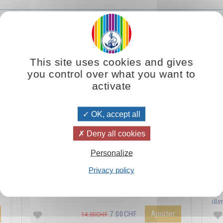
Le véritable enseignement du Christ
This site uses cookies and gives
you control over what you want to
activate
OK, accept all
Deny all cookies
Personalize
s
La philosophie du Christ amène l’homme vers la
La 
Privacy policy
m
réalisation du plus haut idéal : ressembler à ce
l'
modèle divin qu’il porte en lui.
syn
illi
Ajouter
7.00CHF
14.00CHF