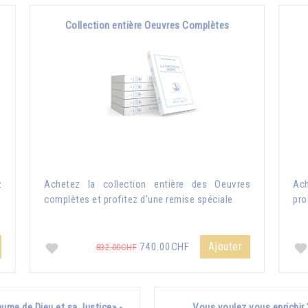
Collection entière Oeuvres Complètes
z
Achetez la collection entière des Oeuvres
Ach
complètes et profitez d'une remise spéciale
pro
Ajouter
740.00CHF
832.00CHF
ume de Dieu et sa Justice» -
Vous voulez vous enrichir 