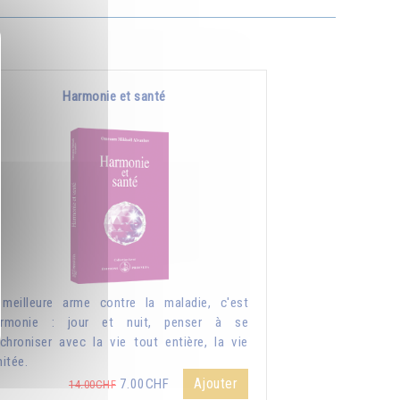
Harmonie et santé
meilleure arme contre la maladie, c'est
harmonie : jour et nuit, penser à se
chroniser avec la vie tout entière, la vie
mitée.
Ajouter
7.00CHF
14.00CHF