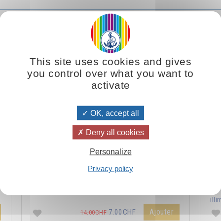
Le véritable enseignement du Christ
This site uses cookies and gives
you control over what you want to
activate
OK, accept all
Deny all cookies
Personalize
s
La philosophie du Christ amène l’homme vers la
La 
Privacy policy
m
réalisation du plus haut idéal : ressembler à ce
l'
modèle divin qu’il porte en lui.
syn
illi
Ajouter
7.00CHF
14.00CHF