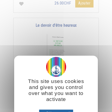
26.00CHF
Ajouter
Le devoir d'être heureux
This site uses cookies
Rendez-vous maître de votre bonheur - Ne
and gives you control
vous découragez jamais - La solitude
over what you want to
n'existe pas - Donner pour devenir riche.
activate
3.00CHF
Ajouter