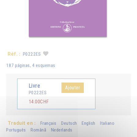
Réf. :
P0222ES
187 páginas, 4 esquemas
Livre
Ajouter
P0222ES
14.00CHF
Traduit en :
Français
Deutsch
English
Italiano
Português
Românã
Nederlands