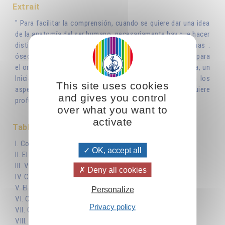
Extrait
" Para facilitar la comprensión, cuando se quiere dar una idea
de la anatomía del ser humano, necesariamente hay que hacer
distintas láminas que representen los diferentes sistemas :
óseo, muscular, circulatorio, nervioso... Lo mismo ocurre para
el organismo psíquico : exactamente como un anatomista, un
Iniciado emplea distintos esquemas o divisiones según los
This site uses cookies
aspectos del ser humano y los problemas en los que quiere
and gives you control
profundizar. "
over what you want to
activate
Table des matières
I. Conócete a ti mismo
OK, accept all
II. El cuadro sinóptico
III. Varias almas y varios cuerpos
Deny all cookies
IV. Corazón, intelecto, alma, espíritu
V. El aprendizaje de la voluntad
Personalize
VI. Cuerpo, alma, espíritu
Privacy policy
VII. Conocimiento externo, conocimiento interno
VIII. Del intelecto a la inteligencia