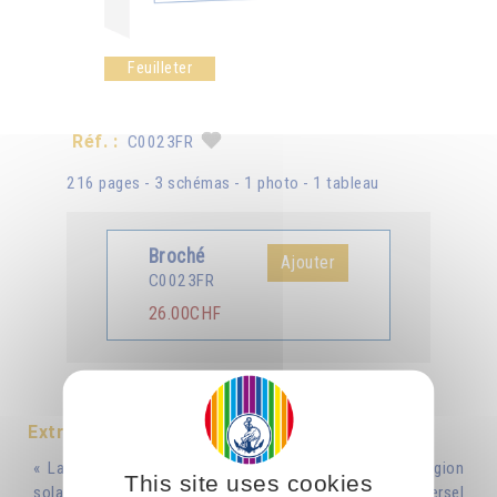
Feuilleter
Réf. :
C0023FR
216 pages - 3 schémas - 1 photo - 1 tableau
Broché
Ajouter
C0023FR
26.00CHF
Traduit en :
Italiano
Extrait
« La seule religion véritablement universelle est la religion
This site uses cookies
solaire, car seul le langage du soleil est un langage universel