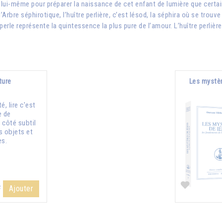
n lui-même pour préparer la naissance de cet enfant de lumière que certai
l’Arbre séphirotique, l’huître perlière, c’est Iésod, la séphira où se trou
perle représente la quintessence la plus pure de l’amour. L’huître perlièr
ture
Les mystèr
té, lire c'est
e de
e côté subtil
s objets et
es.
Ajouter
F