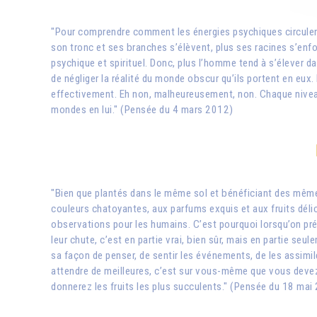
"Pour comprendre comment les énergies psychiques circulent e
son tronc et ses branches s’élèvent, plus ses racines s’enf
psychique et spirituel. Donc, plus l’homme tend à s’élever d
de négliger la réalité du monde obscur qu’ils portent en eux. I
effectivement. Eh non, malheureusement, non. Chaque niveau d
mondes en lui." (Pensée du 4 mars 2012)
"Bien que plantés dans le même sol et bénéficiant des même
couleurs chatoyantes, aux parfums exquis et aux fruits déli
observations pour les humains. C’est pourquoi lorsqu’on prét
leur chute, c’est en partie vrai, bien sûr, mais en partie seul
sa façon de penser, de sentir les événements, de les assimil
attendre de meilleures, c’est sur vous-même que vous devez
donnerez les fruits les plus succulents." (Pensée du 18 mai