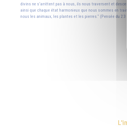
divins ne s’arrêtent pas à nous, ils nous traversent et desc
ainsi que chaque état harmonieux que nous sommes en train
nous les animaux, les plantes et les pierres." (Pensée du 2
L'i