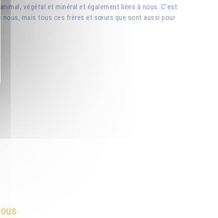
animal, végétal et minéral et également liées à nous. C’est
 nous, mais tous ces frères et sœurs que sont aussi pour
nous