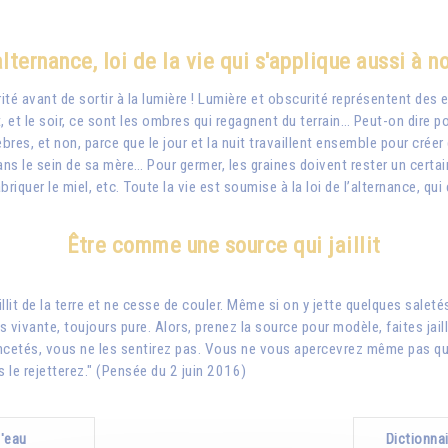
alternance, loi de la vie qui s'applique aussi à n
 avant de sortir à la lumière ! Lumière et obscurité représentent des en
, et le soir, ce sont les ombres qui regagnent du terrain… Peut-on dire pou
bres, et non, parce que le jour et la nuit travaillent ensemble pour créer e
s le sein de sa mère… Pour germer, les graines doivent rester un certain
briquer le miel, etc. Toute la vie est soumise à la loi de l’alternance, qu
Être comme une source qui jaillit
aillit de la terre et ne cesse de couler. Même si on y jette quelques salet
s vivante, toujours pure. Alors, prenez la source pour modèle, faites jailli
ncetés, vous ne les sentirez pas. Vous ne vous apercevrez même pas qu’o
 le rejetterez." (Pensée du 2 juin 2016)
l'eau
Dictionnai