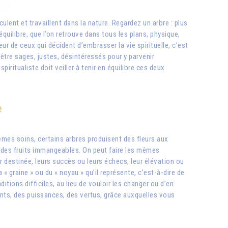
lent et travaillent dans la nature. Regardez un arbre : plus
uilibre, que l’on retrouve dans tous les plans, physique,
r de ceux qui décident d’embrasser la vie spirituelle, c’est
ir être sages, justes, désintéressés pour y parvenir
ritualiste doit veiller à tenir en équilibre ces deux
e
mes soins, certains arbres produisent des fleurs aux
t des fruits immangeables. On peut faire les mêmes
r destinée, leurs succès ou leurs échecs, leur élévation ou
 « graine » ou du « noyau » qu’il représente, c’est-à-dire de
tions difficiles, au lieu de vouloir les changer ou d’en
nts, des puissances, des vertus, grâce auxquelles vous