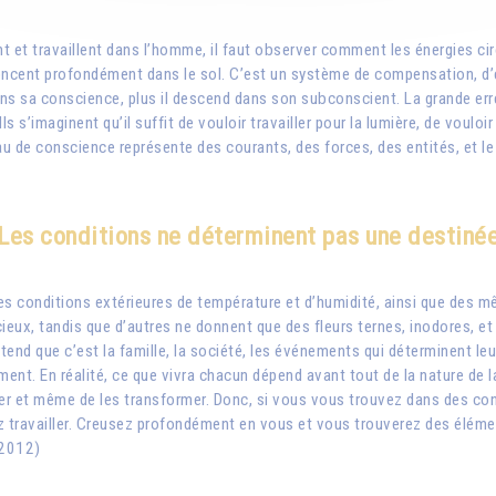
t travaillent dans l’homme, il faut observer comment les énergies circu
oncent profondément dans le sol. C’est un système de compensation, d’éq
ans sa conscience, plus il descend dans son subconscient. La grande erreu
ls s’imaginent qu’il suffit de vouloir travailler pour la lumière, de voulo
e conscience représente des courants, des forces, des entités, et le spi
Les conditions ne déterminent pas une destiné
s conditions extérieures de température et d’humidité, ainsi que des mê
cieux, tandis que d’autres ne donnent que des fleurs ternes, inodores, e
end que c’est la famille, la société, les événements qui déterminent leu
ement. En réalité, ce que vivra chacun dépend avant tout de la nature de la
er et même de les transformer. Donc, si vous vous trouvez dans des condi
 travailler. Creusez profondément en vous et vous trouverez des éléme
 2012)