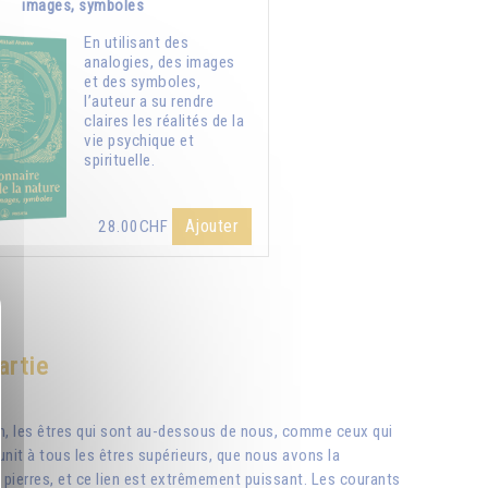
images, symboles
En utilisant des
analogies, des images
et des symboles,
l’auteur a su rendre
claires les réalités de la
vie psychique et
spirituelle.
Ajouter
28.00CHF
artie
on, les êtres qui sont au-dessous de nous, comme ceux qui
 unit à tous les êtres supérieurs, que nous avons la
 pierres, et ce lien est extrêmement puissant. Les courants