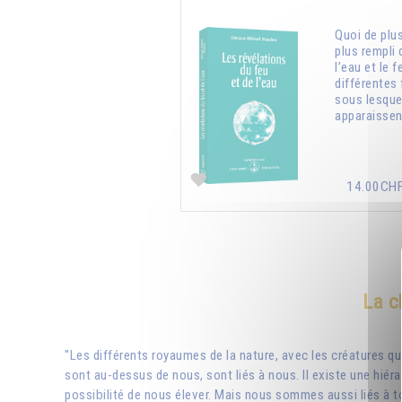
Quoi de plu
plus rempli
l’eau et le f
différentes
sous lesquel
apparaissen
14.00CH
La c
"Les différents royaumes de la nature, avec les créatures q
sont au-dessus de nous, sont liés à nous. Il existe une hiérar
possibilité de nous élever. Mais nous sommes aussi liés à to