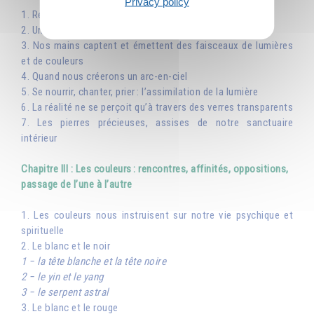
Privacy policy
1. Rendre les couleurs vivantes en nous
2. Une nourriture pour notre vie psychique
3. Nos mains captent et émettent des faisceaux de lumières
et de couleurs
4. Quand nous créerons un arc-en-ciel
5. Se nourrir, chanter, prier : l’assimilation de la lumière
6. La réalité ne se perçoit qu’à travers des verres transparents
7. Les pierres précieuses, assises de notre sanctuaire
intérieur
Chapitre III : Les couleurs : rencontres, affinités, oppositions,
passage de l’une à l’autre
1. Les couleurs nous instruisent sur notre vie psychique et
spirituelle
2. Le blanc et le noir
1 − la tête blanche et la tête noire
2 − le yin et le yang
3 − le serpent astral
3. Le blanc et le rouge