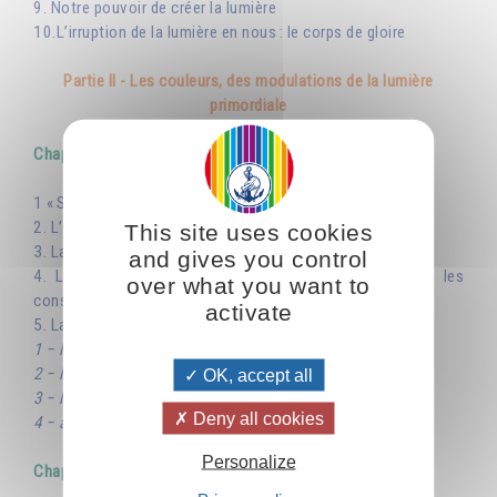
9. Notre pouvoir de créer la lumière
10.L’irruption de la lumière en nous : le corps de gloire
Partie II - Les couleurs, des modulations de la lumière
primordiale
Chapitre I : Un symbolisme cosmique
1 « Sept lumières il y a dans le Très-Haut »
2. L’arc-en-ciel, signe de l’alliance
This site uses cookies
3. La couleur, un langage de la nature
and gives you control
4. Les couleurs en relation avec les quatre éléments, les
over what you want to
constellations zodiacales, l’Arbre séphirotique
activate
5. La décomposition de la lumière par le prisme
1 − l’unité de la création
2 − le prisme : intellect, cœur, volonté
OK, accept all
3 − la répartition des couleurs dans l’organisme humain
Deny all cookies
4 − autres leçons du prisme
Personalize
Chapitre II : La lumière et les couleurs, science de l’avenir