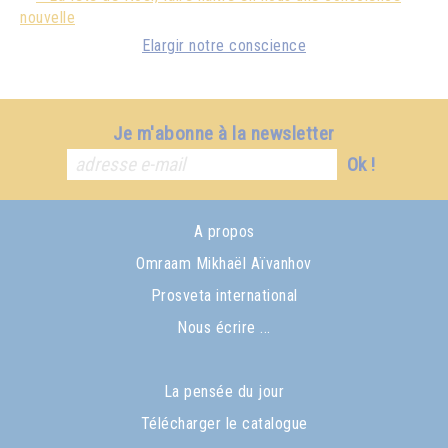
nouvelle
Elargir notre conscience
Je m'abonne à la newsletter
Ok !
A propos
Omraam Mikhaël Aïvanhov
Prosveta international
Nous écrire ...
La pensée du jour
Télécharger le catalogue