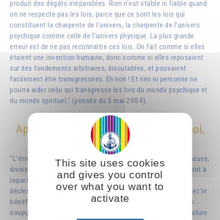
produit des dégâts irréparables. Rien n'est stable ni fiable quand
on ne respecte pas les lois, parce que ce sont les lois qui
constituent la charpente de l'univers, la charpente de l'univers
psychique comme celle de l'univers physique. La plus grande
erreur est de ne pas reconnaître ces lois. On fait comme si elles
étaient une invention humaine, donc comme si elles reposaient
sur des fondements arbitraires, discutables, et pouvaient
facilement être transgressées. Eh non ! Et rien ni personne ne
pourra aider celui qui transgresse les lois du monde psychique et
du monde spirituel." (pensée du 5 mai 2004)
Apprendre à discerner ce qui agit en soi,
et privilégier sa nature supérieure
"L’être humain a deux
natures
: une nature supérieure (lumineuse,
This site uses cookies
divine) et une nature inférieure (humaine, terrestre), et suivant à
and gives you control
laquelle de ces deux
natures
vous vous adressez, vous
over what you want to
déclenchez des forces tout à fait différentes dont vous serez le
activate
bénéficiaire ou la victime. Supposons par exemple que vous
soupçonniez et calomniez quelqu’un : vous vous liez à sa nature