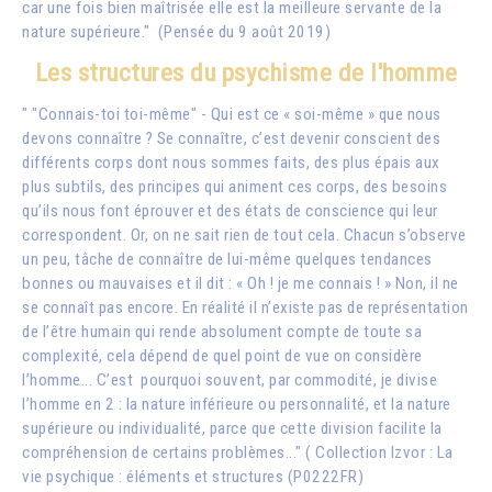
car une fois bien maîtrisée elle est la meilleure servante de la
nature supérieure." (Pensée du 9 août 2019)
Les structures du psychisme de l'homme
" "Connais-toi toi-même" - Qui est ce « soi-même » que nous
devons connaître ? Se connaître, c’est devenir conscient des
différents corps dont nous sommes faits, des plus épais aux
plus subtils, des principes qui animent ces corps, des besoins
qu’ils nous font éprouver et des états de conscience qui leur
correspondent. Or, on ne sait rien de tout cela. Chacun s’observe
un peu, tâche de connaître de lui-même quelques tendances
bonnes ou mauvaises et il dit : « Oh ! je me connais ! » Non, il ne
se connaît pas encore. En réalité il n’existe pas de représentation
de l’être humain qui rende absolument compte de toute sa
complexité, cela dépend de quel point de vue on considère
l’homme... C’est pourquoi souvent, par commodité, je divise
l’homme en 2 : la nature inférieure ou personnalité, et la nature
supérieure ou individualité, parce que cette division facilite la
compréhension de certains problèmes..." (
C
ollection
Izvor : La
vie
psychique : éléments et structures (P0222FR)