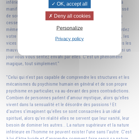
inférieure, vous recevez ses courants et vous commencez à
OK, accept all
manifester les défauts et les faiblesses que vous n’avez cessé
Deny all cookies
de souligner chez lui. Pourquoi ? Parce qu’en vous liant sans
cesse à ces énergies inférieures, vous avez ouvert en vous-
Personalize
même une porte pour les recevoir. C’est ainsi que vous retardez
votre évolution. Si vous n’avez dans la tête que les défauts, les
Privacy policy
vices et les crimes des humains, vous attirez en vous toutes les
mauvaises entités qui sont en eux, et ne vous étonnez pas si un
jour vous vous sentez envahi par elles. C’est un phénomène
magique, tout simplement."
"Celui qui n’est pas capable de comprendre les structures et les
mécanismes du psychisme humain en général et de son propre
psychisme en particulier, va au-devant des pires contradictions.
Combien de personnes parlent d’amour mystique, alors qu’elles
vivent dans la sensualité et le désordre des passions ! Et
d’autres s’imaginent qu’elles se sont consacrées à un idéal
spirituel, alors qu’en réalité elles ne servent que leur vanité, leur
besoin de dominer les autres... La nature supérieure et la nature
inférieure en l’homme ne peuvent exister l’une sans l’autre. C’est
à lui d’être lucide et d’apprendre comment faire servir sa nature