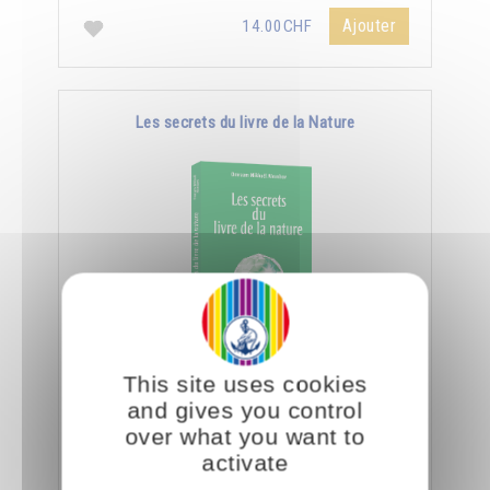
Ajouter
14.00CHF
Les secrets du livre de la Nature
En spiritualité, lire c'est être capable de
This site uses cookies
déchiffrer le côté subtil et caché des objets et
and gives you control
des créatures.
over what you want to
activate
Ajouter
14.00CHF