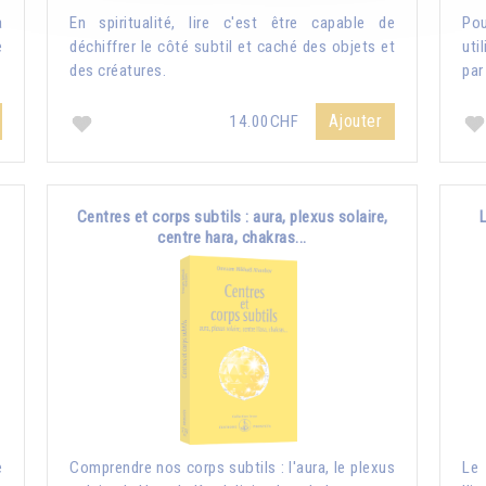
a
En spiritualité, lire c'est être capable de
Pou
e
déchiffrer le côté subtil et caché des objets et
uti
des créatures.
par
Ajouter
14.00CHF
Centres et corps subtils : aura, plexus solaire,
centre hara, chakras...
e
Comprendre nos corps subtils : l'aura, le plexus
Le