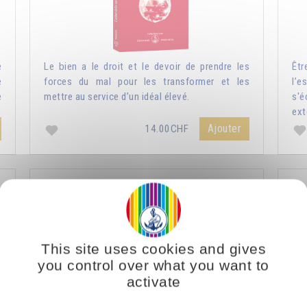
e
Le bien a le droit et le devoir de prendre les
Êtr
e
forces du mal pour les transformer et les
l’e
e
mettre au service d’un idéal élevé.
s'
ext
Ajouter
14.00CHF
Nature humaine et nature divine
L
This site uses cookies and gives
you control over what you want to
activate