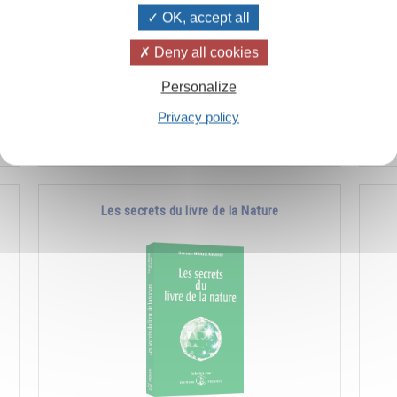
OK, accept all
à
Comment favoriser les manifestations de la
Co
Deny all cookies
e
nature supérieure en soi et chez les autres.
l'a
Personalize
pla
Privacy policy
Ajouter
14.00CHF
Les secrets du livre de la Nature