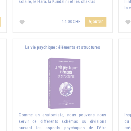
s
solaire, le Hara, la Kundalini et les chakras.
l’i
la 
Ajouter
14.00CHF
La vie psychique : éléments et structures
e
Comme un anatomiste, nous pouvons nous
Ins
s
servir de différents schémas ou divisions
du 
n
suivant les aspects psychiques de l'être
cré