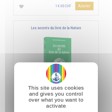
Ajouter
14.00CHF
Les secrets du livre de la Nature
En spiritualité, lire c'est être capable de
This site uses cookies
déchiffrer le côté subtil et caché des objets et
and gives you control
des créatures.
over what you want to
activate
Ajouter
14.00CHF