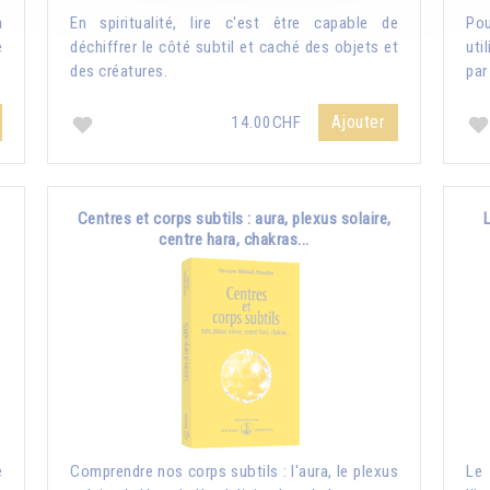
a
En spiritualité, lire c'est être capable de
Pou
e
déchiffrer le côté subtil et caché des objets et
uti
des créatures.
par
Ajouter
14.00CHF
Centres et corps subtils : aura, plexus solaire,
centre hara, chakras...
e
Comprendre nos corps subtils : l'aura, le plexus
Le