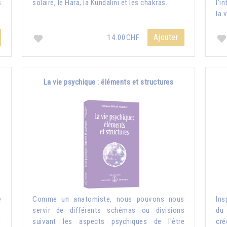
s
solaire, le Hara, la Kundalini et les chakras.
l’i
la 
Ajouter
14.00CHF
La vie psychique : éléments et structures
e
Comme un anatomiste, nous pouvons nous
Ins
s
servir de différents schémas ou divisions
du 
n
suivant les aspects psychiques de l'être
cré