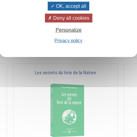
OK, accept all
à
Comment favoriser les manifestations de la
Co
Deny all cookies
e
nature supérieure en soi et chez les autres.
l'a
Personalize
pla
Privacy policy
Ajouter
14.00CHF
Les secrets du livre de la Nature