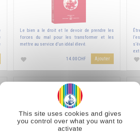
e
Le bien a le droit et le devoir de prendre les
Êtr
e
forces du mal pour les transformer et les
l’e
e
mettre au service d’un idéal élevé.
s'
ext
Ajouter
14.00CHF
Nature humaine et nature divine
L
This site uses cookies and gives
you control over what you want to
activate