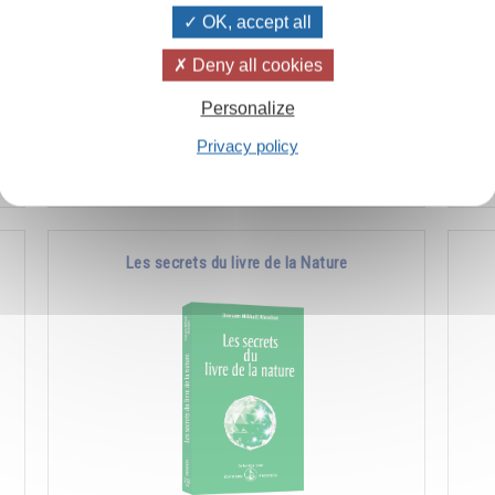
OK, accept all
à
Comment favoriser les manifestations de la
Co
Deny all cookies
e
nature supérieure en soi et chez les autres.
l'a
Personalize
pla
Privacy policy
Ajouter
14.00CHF
Les secrets du livre de la Nature