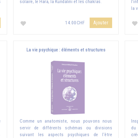
s
solaire, le Hara, la Kundalini et les chakras.
l’i
la 
Ajouter
14.00CHF
La vie psychique : éléments et structures
e
Comme un anatomiste, nous pouvons nous
Ins
s
servir de différents schémas ou divisions
du 
n
suivant les aspects psychiques de l'être
cré