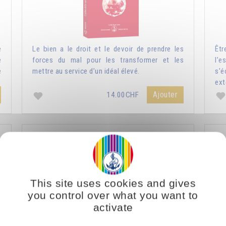
e
Le bien a le droit et le devoir de prendre les
Êtr
e
forces du mal pour les transformer et les
l’e
e
mettre au service d’un idéal élevé.
s'
ext
Ajouter
14.00CHF
Nature humaine et nature divine
L
This site uses cookies and gives
you control over what you want to
activate