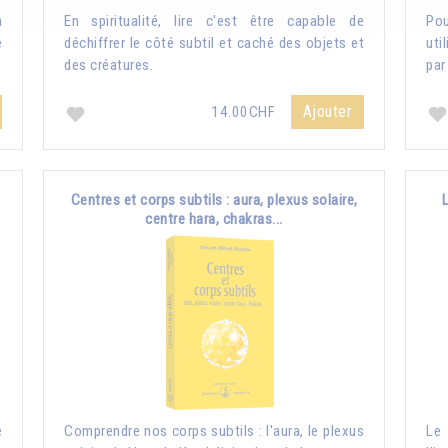
a
En spiritualité, lire c'est être capable de
Pou
e
déchiffrer le côté subtil et caché des objets et
uti
des créatures.
par
Ajouter
14.00CHF
Centres et corps subtils : aura, plexus solaire,
centre hara, chakras...
e
Comprendre nos corps subtils : l'aura, le plexus
Le