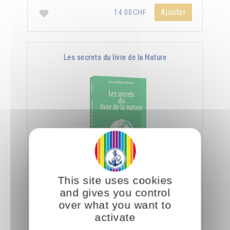
Ajouter
14.00CHF
Les secrets du livre de la Nature
En spiritualité, lire c'est être capable de
This site uses cookies
déchiffrer le côté subtil et caché des objets et
and gives you control
des créatures.
over what you want to
activate
Ajouter
14.00CHF