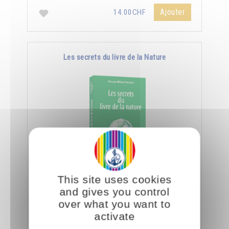
Ajouter
14.00CHF
Les secrets du livre de la Nature
En spiritualité, lire c'est être capable de
This site uses cookies
déchiffrer le côté subtil et caché des objets et
and gives you control
des créatures.
over what you want to
activate
Ajouter
14.00CHF