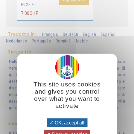
P0227IT
7.00CHF
Tradotto in :
Français
Deutsch
English
Español
Nederlands
Português
Românã
Arabic
Riassunto
Nulla risulta più difficile all’uomo che porre lo spirito al suo
vero posto: il primo. Eccezion fatta per le esperienze di
qualche grande santo o mistico, questi tentativi spesso sono
destinati al fallimento e talora provocano scoraggiamento e
This site uses cookies
disequilibrio. Per questa ragione l’autore, al fine di evitare
and gives you control
eccessi e rotture con la realtà di tutti i giorni, propone di
over what you want to
assumere come punto di partenza gli atti della nostra vita
activate
quotidiana ponendoli alla base di una spiritualità autentica.
OK, accept all
Indice
Il bene più prezioso: la vita –Conciliare la vita materiale e