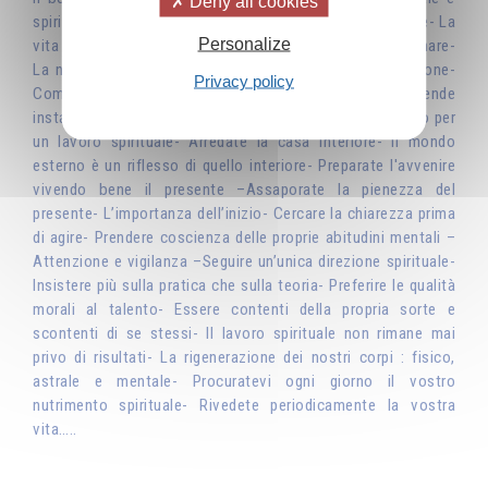
Deny all cookies
spirituale- Consacrare la propria vita a uno scopo sublime- La
Personalize
vita quotidiana: una materia che lo spirito deve trasformare-
La nutrizione considerata come uno yoga- La respirazione-
Privacy policy
Come recuperare le proprie energie- L’amore rende
instancabili- Il progresso tecnologico rende l’uomo libero per
un lavoro spirituale- Arredate la casa interiore- Il mondo
esterno è un riflesso di quello interiore- Preparate l'avvenire
vivendo bene il presente –Assaporate la pienezza del
presente- L’importanza dell’inizio- Cercare la chiarezza prima
di agire- Prendere coscienza delle proprie abitudini mentali –
Attenzione e vigilanza –Seguire un’unica direzione spirituale-
Insistere più sulla pratica che sulla teoria- Preferire le qualità
morali al talento- Essere contenti della propria sorte e
scontenti di se stessi- Il lavoro spirituale non rimane mai
privo di risultati- La rigenerazione dei nostri corpi : fisico,
astrale e mentale- Procuratevi ogni giorno il vostro
nutrimento spirituale- Rivedete periodicamente la vostra
vita…..