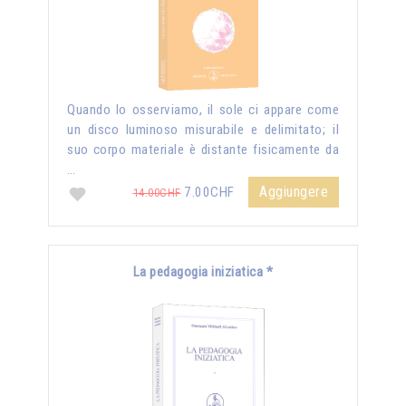
Quando lo osserviamo, il sole ci appare come
un disco luminoso misurabile e delimitato; il
suo corpo materiale è distante fisicamente da
…
Aggiungere
7.00CHF
14.00CHF
La pedagogia iniziatica *