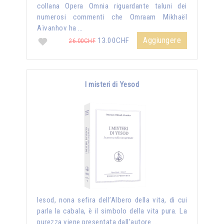
collana Opera Omnia riguardante taluni dei
numerosi commenti che Omraam Mikhaël
Aïvanhov ha …
Aggiungere
13.00CHF
26.00CHF
I misteri di Yesod
Iesod, nona sefira dell’Albero della vita, di cui
parla la cabala, è il simbolo della vita pura. La
purezza viene presentata dall'autore …