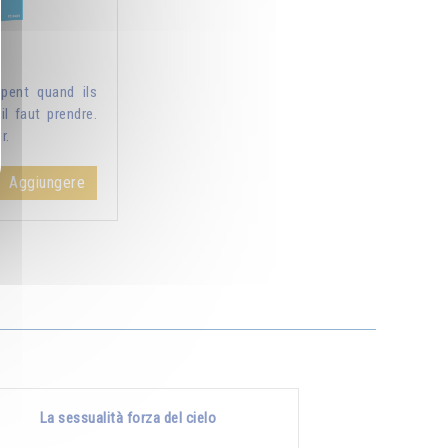
pent quand ils
il faut prendre.
r.
Aggiungere
La sessualità forza del cielo