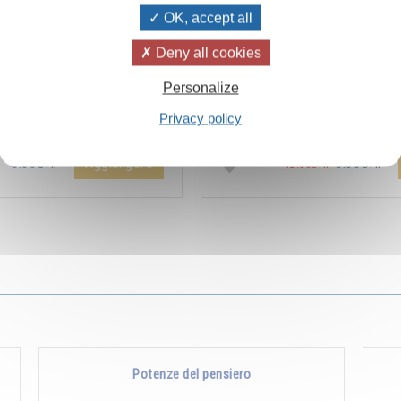
OK, accept all
Deny all cookies
ïvanhov Pensieri Quotidiani
Combien les humains se trom
Personalize
a dello sconto di 2 CHF per
s’imaginent que pour s’enrichir 
Privacy policy
entare aggiunta all'ordine !
Non, pour s’enrichir, il faut donne
Aggiungere
5.00CHF
5.00CHF
12.00CHF
Potenze del pensiero