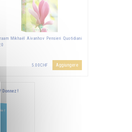
aam Mikhaël Aïvanhov Pensieri Quotidiani
20
Aggiungere
5.00CHF
? Donnez !