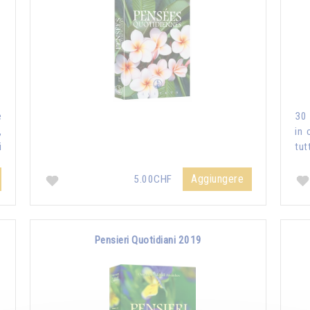
e
30 
,
in 
i
tut
Aggiungere
5.00CHF
Pensieri Quotidiani 2019