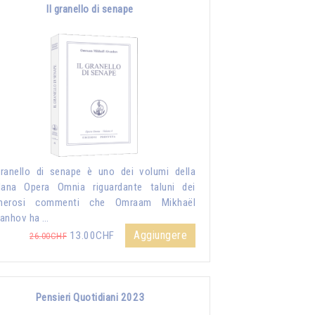
Il granello di senape
granello di senape è uno dei volumi della
lana Opera Omnia riguardante taluni dei
merosi commenti che Omraam Mikhaël
anhov ha …
Aggiungere
13.00CHF
26.00CHF
Pensieri Quotidiani 2023