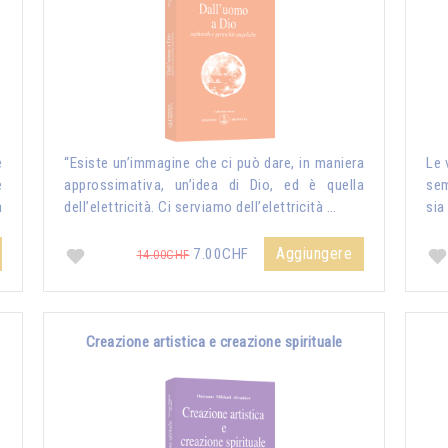
e
“Esiste un’immagine che ci può dare, in maniera
Le 
e
approssimativa, un’idea di Dio, ed è quella
sem
a
dell’elettricità. Ci serviamo dell’elettricità …
sia
Aggiungere
7.00CHF
14.00CHF
Creazione artistica e creazione spirituale