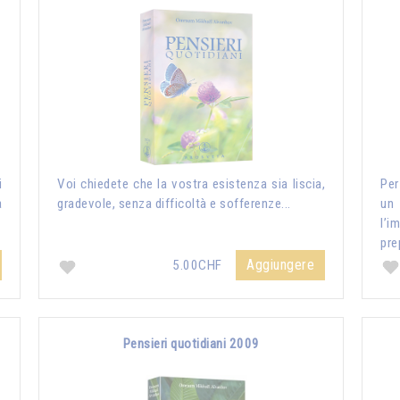
i
Voi chiedete che la vostra esistenza sia liscia,
Per
a
gradevole, senza difficoltà e sofferenze...
un
l’i
pre
Aggiungere
5.00CHF
Pensieri quotidiani 2009