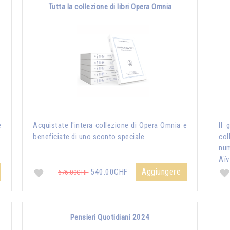
Tutta la collezione di libri Opera Omnia
e
Acquistate l'intera collezione di Opera Omnia e
Il 
beneficiate di uno sconto speciale.
col
nu
Aïv
Aggiungere
540.00CHF
676.00CHF
Pensieri Quotidiani 2024