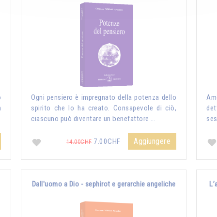
o
Ogni pensiero è impregnato della potenza dello
Amo
n
spirito che lo ha creato. Consapevole di ciò,
det
ciascuno può diventare un benefattore …
ses
Aggiungere
7.00CHF
14.00CHF
Dall'uomo a Dio - sephirot e gerarchie angeliche
L’