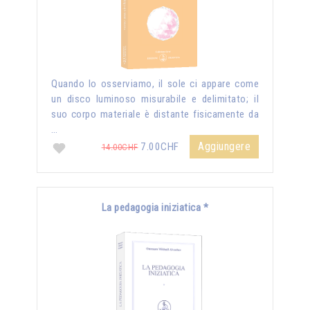
Quando lo osserviamo, il sole ci appare come
un disco luminoso misurabile e delimitato; il
suo corpo materiale è distante fisicamente da
…
Aggiungere
7.00CHF
14.00CHF
La pedagogia iniziatica *