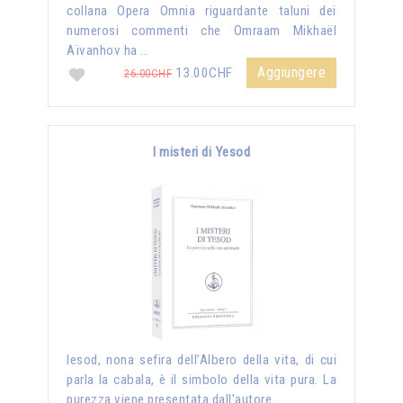
collana Opera Omnia riguardante taluni dei
numerosi commenti che Omraam Mikhaël
Aïvanhov ha …
Aggiungere
13.00CHF
26.00CHF
I misteri di Yesod
Iesod, nona sefira dell’Albero della vita, di cui
parla la cabala, è il simbolo della vita pura. La
purezza viene presentata dall'autore …