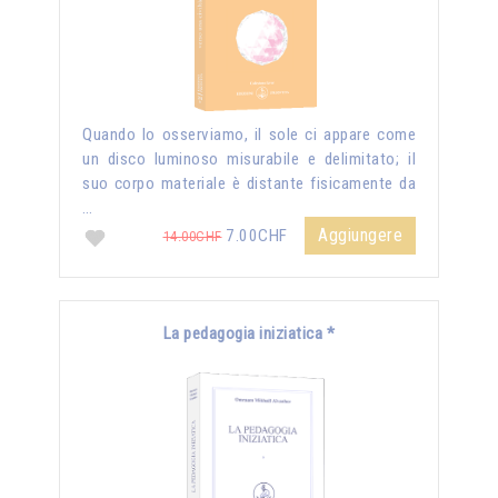
Quando lo osserviamo, il sole ci appare come
un disco luminoso misurabile e delimitato; il
suo corpo materiale è distante fisicamente da
…
Aggiungere
7.00CHF
14.00CHF
La pedagogia iniziatica *