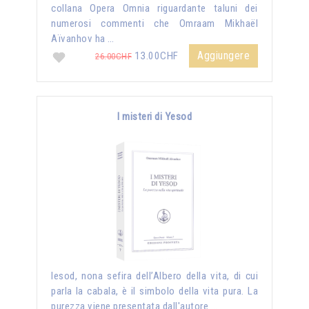
collana Opera Omnia riguardante taluni dei
numerosi commenti che Omraam Mikhaël
Aïvanhov ha …
Aggiungere
13.00CHF
26.00CHF
I misteri di Yesod
Iesod, nona sefira dell’Albero della vita, di cui
parla la cabala, è il simbolo della vita pura. La
purezza viene presentata dall'autore …