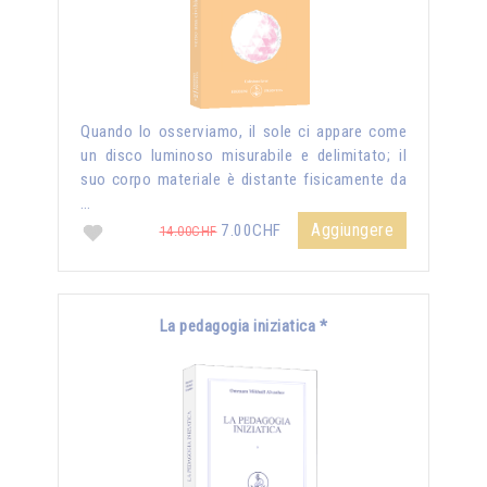
Quando lo osserviamo, il sole ci appare come
un disco luminoso misurabile e delimitato; il
suo corpo materiale è distante fisicamente da
…
Aggiungere
7.00CHF
14.00CHF
La pedagogia iniziatica *