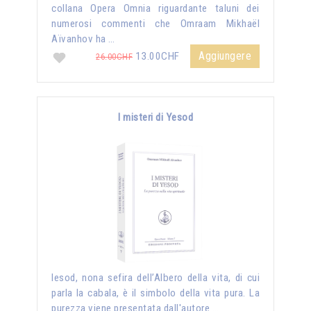
collana Opera Omnia riguardante taluni dei
numerosi commenti che Omraam Mikhaël
Aïvanhov ha …
Aggiungere
13.00CHF
26.00CHF
I misteri di Yesod
Iesod, nona sefira dell’Albero della vita, di cui
parla la cabala, è il simbolo della vita pura. La
purezza viene presentata dall'autore …