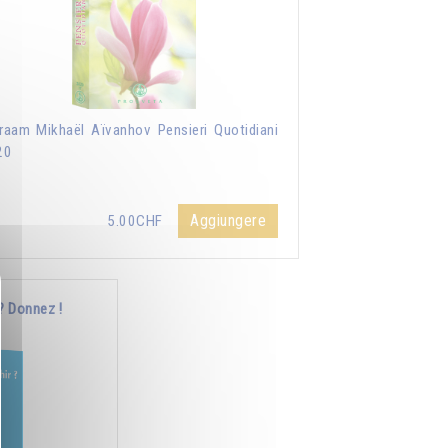
aam Mikhaël Aïvanhov Pensieri Quotidiani
20
Aggiungere
5.00CHF
? Donnez !