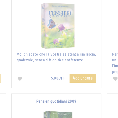
i
Voi chiedete che la vostra esistenza sia liscia,
Per
a
gradevole, senza difficoltà e sofferenze...
un
l’i
pre
Aggiungere
5.00CHF
Pensieri quotidiani 2009