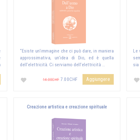
e
“Esiste un’immagine che ci può dare, in maniera
Le 
e
approssimativa, un’idea di Dio, ed è quella
sem
a
dell’elettricità. Ci serviamo dell’elettricità …
sia
Aggiungere
7.00CHF
14.00CHF
Creazione artistica e creazione spirituale