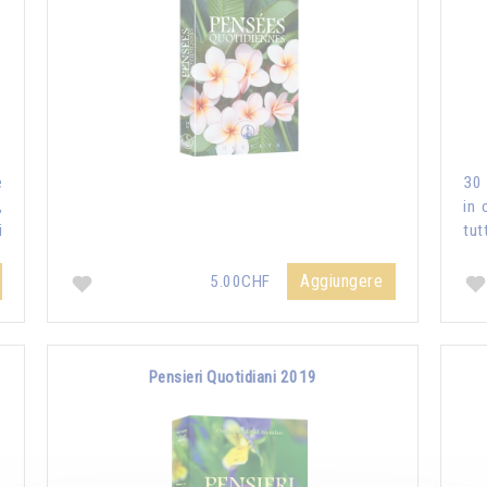
e
30 
,
in 
i
tut
Aggiungere
5.00CHF
Pensieri Quotidiani 2019