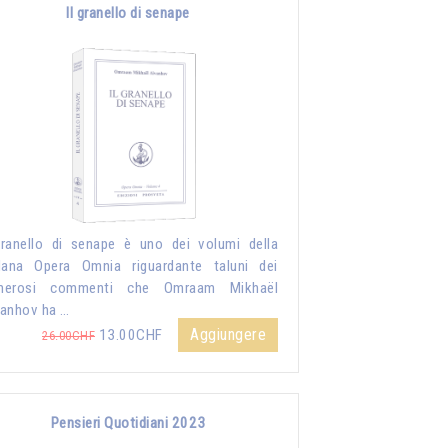
Il granello di senape
granello di senape è uno dei volumi della
lana Opera Omnia riguardante taluni dei
merosi commenti che Omraam Mikhaël
anhov ha …
Aggiungere
13.00CHF
26.00CHF
Pensieri Quotidiani 2023