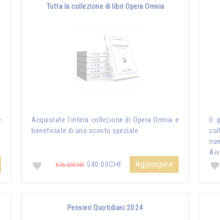
Tutta la collezione di libri Opera Omnia
e
Acquistate l'intera collezione di Opera Omnia e
Il 
beneficiate di uno sconto speciale.
col
nu
Aïv
Aggiungere
540.00CHF
676.00CHF
Pensieri Quotidiani 2024