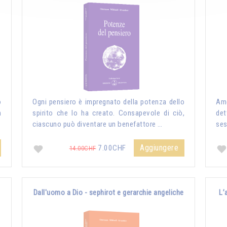
o
Ogni pensiero è impregnato della potenza dello
Amo
n
spirito che lo ha creato. Consapevole di ciò,
det
ciascuno può diventare un benefattore …
ses
Aggiungere
7.00CHF
14.00CHF
Dall'uomo a Dio - sephirot e gerarchie angeliche
L’