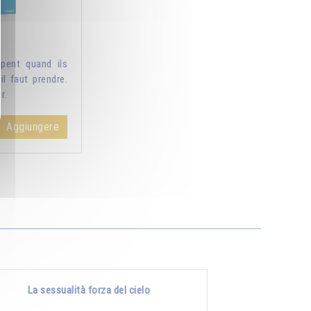
pent quand ils
il faut prendre.
r.
Aggiungere
La sessualità forza del cielo