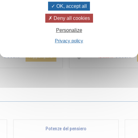
OK, accept all
Deny all cookies
ïvanhov Pensieri Quotidiani
Combien les humains se trom
Personalize
a dello sconto di 2 CHF per
s’imaginent que pour s’enrichir 
Privacy policy
entare aggiunta all'ordine !
Non, pour s’enrichir, il faut donne
Aggiungere
5.00CHF
5.00CHF
12.00CHF
Potenze del pensiero