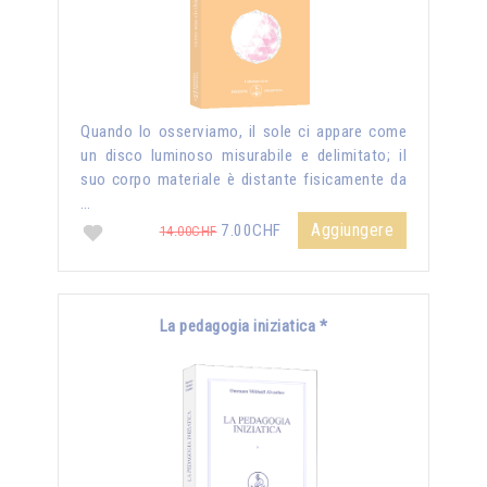
Quando lo osserviamo, il sole ci appare come
un disco luminoso misurabile e delimitato; il
suo corpo materiale è distante fisicamente da
…
Aggiungere
7.00CHF
14.00CHF
La pedagogia iniziatica *