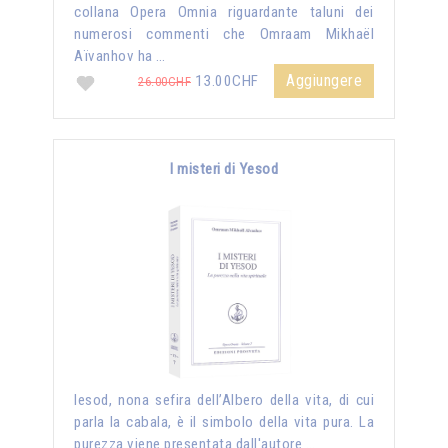
collana Opera Omnia riguardante taluni dei
numerosi commenti che Omraam Mikhaël
Aïvanhov ha …
Aggiungere
13.00CHF
26.00CHF
I misteri di Yesod
Iesod, nona sefira dell’Albero della vita, di cui
parla la cabala, è il simbolo della vita pura. La
purezza viene presentata dall'autore …