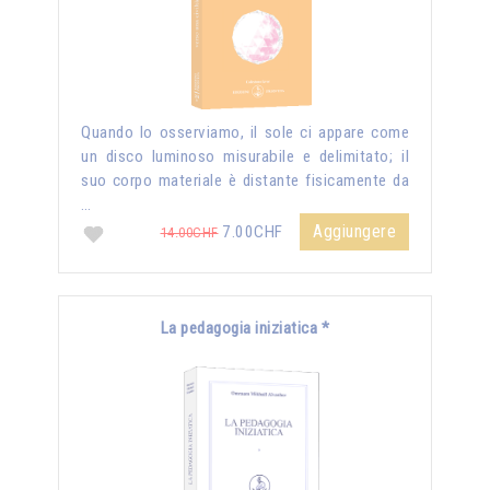
Quando lo osserviamo, il sole ci appare come
un disco luminoso misurabile e delimitato; il
suo corpo materiale è distante fisicamente da
…
Aggiungere
7.00CHF
14.00CHF
La pedagogia iniziatica *