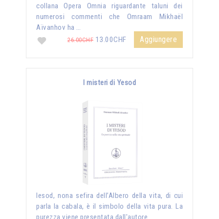
collana Opera Omnia riguardante taluni dei
numerosi commenti che Omraam Mikhaël
Aïvanhov ha …
Aggiungere
13.00CHF
26.00CHF
I misteri di Yesod
Iesod, nona sefira dell’Albero della vita, di cui
parla la cabala, è il simbolo della vita pura. La
purezza viene presentata dall'autore …