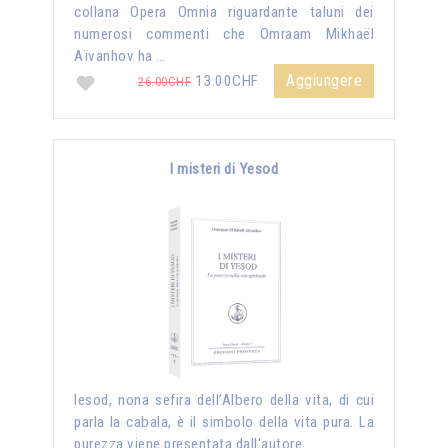
collana Opera Omnia riguardante taluni dei
numerosi commenti che Omraam Mikhaël
Aïvanhov ha …
Aggiungere
13.00CHF
26.00CHF
I misteri di Yesod
Iesod, nona sefira dell’Albero della vita, di cui
parla la cabala, è il simbolo della vita pura. La
purezza viene presentata dall'autore …