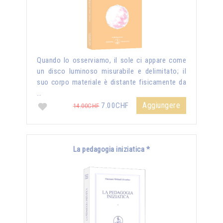
Quando lo osserviamo, il sole ci appare come
un disco luminoso misurabile e delimitato; il
suo corpo materiale è distante fisicamente da
…
Aggiungere
7.00CHF
14.00CHF
La pedagogia iniziatica *