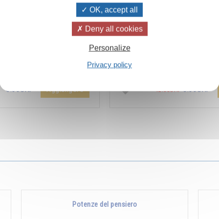
OK, accept all
Deny all cookies
ïvanhov Pensieri Quotidiani
Combien les humains se trom
Personalize
a dello sconto di 2 CHF per
s’imaginent que pour s’enrichir 
Privacy policy
entare aggiunta all'ordine !
Non, pour s’enrichir, il faut donne
Aggiungere
5.00CHF
5.00CHF
12.00CHF
Potenze del pensiero