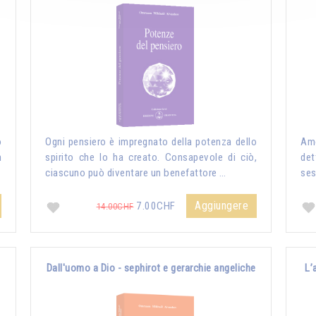
o
Ogni pensiero è impregnato della potenza dello
Amo
n
spirito che lo ha creato. Consapevole di ciò,
det
ciascuno può diventare un benefattore …
ses
Aggiungere
7.00CHF
14.00CHF
Dall'uomo a Dio - sephirot e gerarchie angeliche
L’