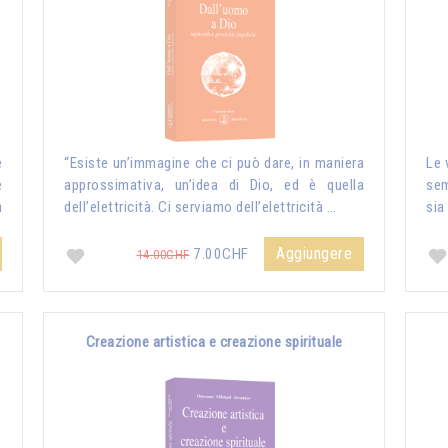
e
“Esiste un’immagine che ci può dare, in maniera
Le 
e
approssimativa, un’idea di Dio, ed è quella
sem
a
dell’elettricità. Ci serviamo dell’elettricità …
sia
Aggiungere
7.00CHF
14.00CHF
Creazione artistica e creazione spirituale