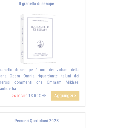
Il granello di senape
granello di senape è uno dei volumi della
lana Opera Omnia riguardante taluni dei
merosi commenti che Omraam Mikhaël
anhov ha …
Aggiungere
13.00CHF
26.00CHF
Pensieri Quotidiani 2023