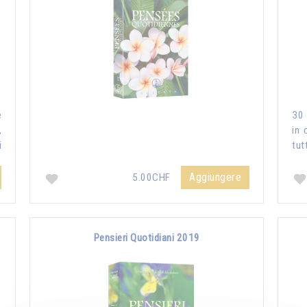
e
30 
,
in 
i
tut
Aggiungere
5.00CHF
Pensieri Quotidiani 2019