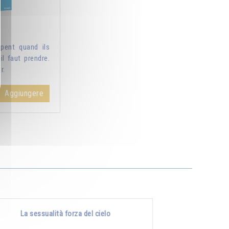
pent quand ils
il faut prendre.
r.
Aggiungere
La sessualità forza del cielo