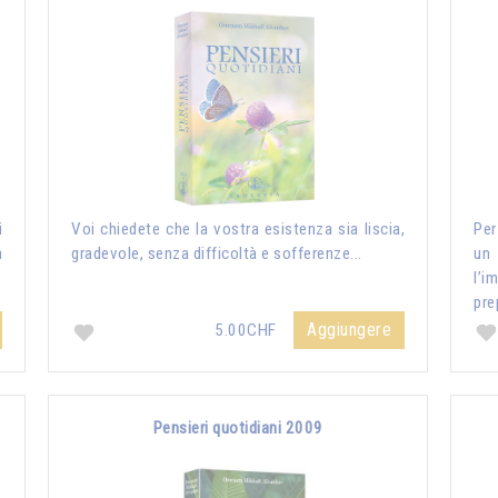
i
Voi chiedete che la vostra esistenza sia liscia,
Per
a
gradevole, senza difficoltà e sofferenze...
un
l’i
pre
Aggiungere
5.00CHF
Pensieri quotidiani 2009