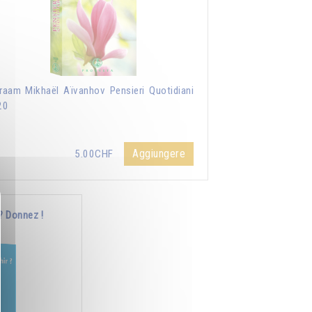
aam Mikhaël Aïvanhov Pensieri Quotidiani
20
Aggiungere
5.00CHF
? Donnez !