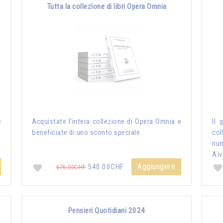
Tutta la collezione di libri Opera Omnia
e
Acquistate l'intera collezione di Opera Omnia e
Il 
beneficiate di uno sconto speciale.
col
nu
Aïv
Aggiungere
540.00CHF
676.00CHF
Pensieri Quotidiani 2024