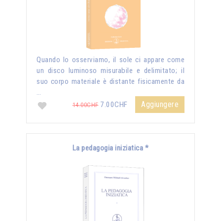
Quando lo osserviamo, il sole ci appare come
un disco luminoso misurabile e delimitato; il
suo corpo materiale è distante fisicamente da
…
Aggiungere
7.00CHF
14.00CHF
La pedagogia iniziatica *