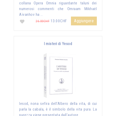
collana Opera Omnia riguardante taluni dei
numerosi commenti che Omraam Mikhaël
Aïvanhov ha …
Aggiungere
13.00CHF
26.00CHF
I misteri di Yesod
Iesod, nona sefira dell’Albero della vita, di cui
parla la cabala, è il simbolo della vita pura. La
purezza viene presentata dall'autore …