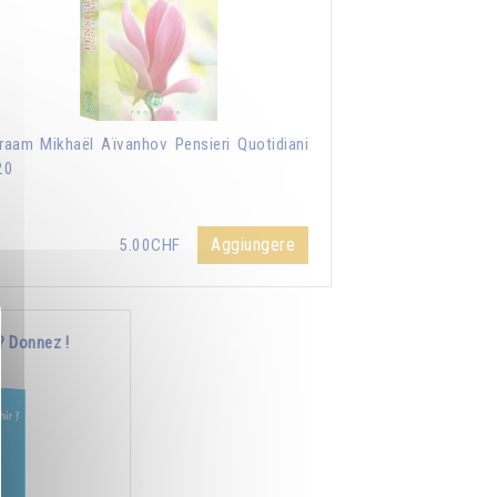
aam Mikhaël Aïvanhov Pensieri Quotidiani
20
Aggiungere
5.00CHF
? Donnez !