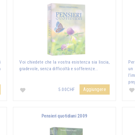
i
Voi chiedete che la vostra esistenza sia liscia,
Per
a
gradevole, senza difficoltà e sofferenze...
un
l’i
pre
Aggiungere
5.00CHF
Pensieri quotidiani 2009