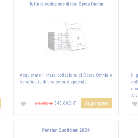
Tutta la collezione di libri Opera Omnia
e
Acquistate l'intera collezione di Opera Omnia e
Il 
beneficiate di uno sconto speciale.
col
nu
Aïv
Aggiungere
540.00CHF
676.00CHF
Pensieri Quotidiani 2024