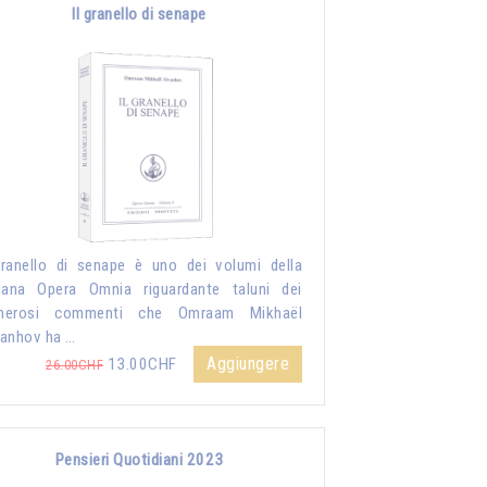
Il granello di senape
granello di senape è uno dei volumi della
lana Opera Omnia riguardante taluni dei
merosi commenti che Omraam Mikhaël
anhov ha …
Aggiungere
13.00CHF
26.00CHF
Pensieri Quotidiani 2023