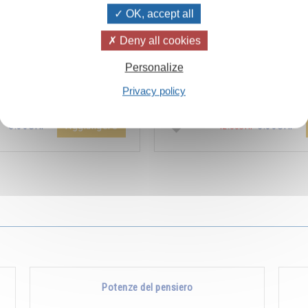
OK, accept all
Deny all cookies
ïvanhov Pensieri Quotidiani
Combien les humains se trom
Personalize
a dello sconto di 2 CHF per
s’imaginent que pour s’enrichir 
Privacy policy
entare aggiunta all'ordine !
Non, pour s’enrichir, il faut donne
Aggiungere
5.00CHF
5.00CHF
12.00CHF
Potenze del pensiero