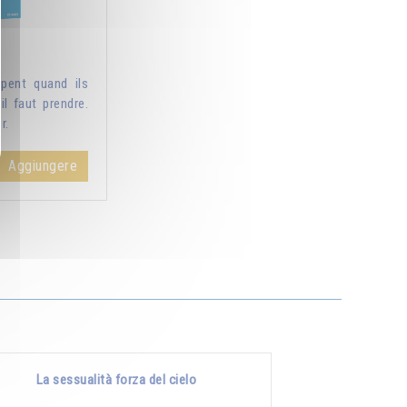
pent quand ils
il faut prendre.
r.
Aggiungere
La sessualità forza del cielo