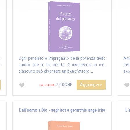
o
Ogni pensiero è impregnato della potenza dello
Amo
n
spirito che lo ha creato. Consapevole di ciò,
det
ciascuno può diventare un benefattore …
ses
Aggiungere
7.00CHF
14.00CHF
Dall'uomo a Dio - sephirot e gerarchie angeliche
L’