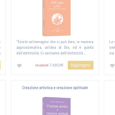
e
“Esiste un’immagine che ci può dare, in maniera
Le 
e
approssimativa, un’idea di Dio, ed è quella
sem
a
dell’elettricità. Ci serviamo dell’elettricità …
sia
Aggiungere
7.00CHF
14.00CHF
Creazione artistica e creazione spirituale