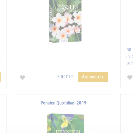
e
30 
,
in 
i
tut
Aggiungere
5.00CHF
Pensieri Quotidiani 2019