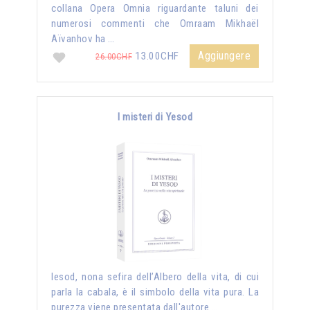
collana Opera Omnia riguardante taluni dei
numerosi commenti che Omraam Mikhaël
Aïvanhov ha …
Aggiungere
13.00CHF
26.00CHF
I misteri di Yesod
Iesod, nona sefira dell’Albero della vita, di cui
parla la cabala, è il simbolo della vita pura. La
purezza viene presentata dall'autore …