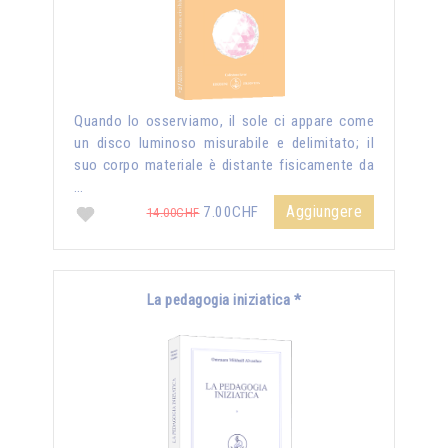
Quando lo osserviamo, il sole ci appare come
un disco luminoso misurabile e delimitato; il
suo corpo materiale è distante fisicamente da
…
Aggiungere
7.00CHF
14.00CHF
La pedagogia iniziatica *