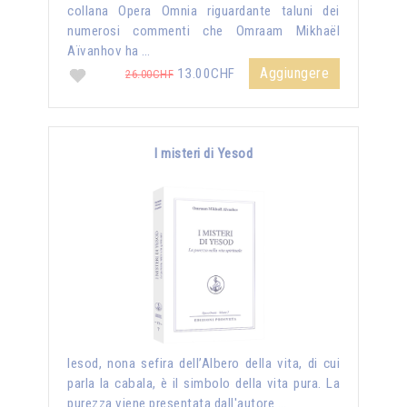
collana Opera Omnia riguardante taluni dei
numerosi commenti che Omraam Mikhaël
Aïvanhov ha …
Aggiungere
13.00CHF
26.00CHF
I misteri di Yesod
Iesod, nona sefira dell’Albero della vita, di cui
parla la cabala, è il simbolo della vita pura. La
purezza viene presentata dall'autore …