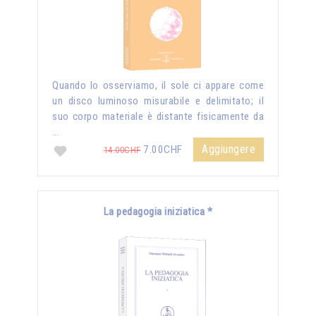
Quando lo osserviamo, il sole ci appare come
un disco luminoso misurabile e delimitato; il
suo corpo materiale è distante fisicamente da
…
Aggiungere
7.00CHF
14.00CHF
La pedagogia iniziatica *