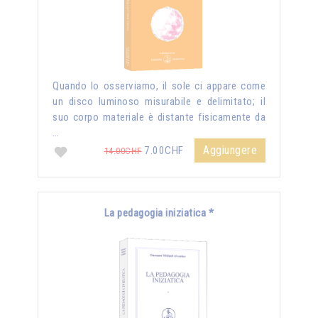
Quando lo osserviamo, il sole ci appare come
un disco luminoso misurabile e delimitato; il
suo corpo materiale è distante fisicamente da
…
Aggiungere
7.00CHF
14.00CHF
La pedagogia iniziatica *