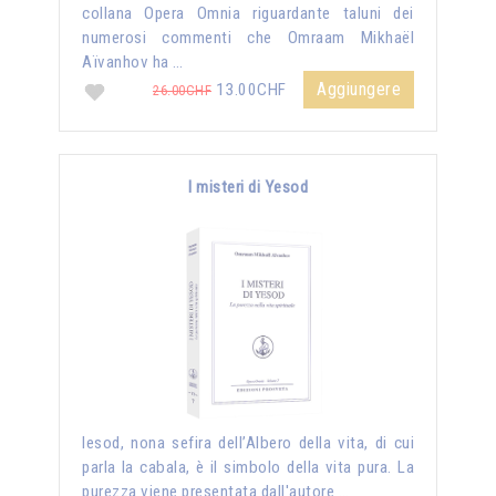
collana Opera Omnia riguardante taluni dei
numerosi commenti che Omraam Mikhaël
Aïvanhov ha …
Aggiungere
13.00CHF
26.00CHF
I misteri di Yesod
Iesod, nona sefira dell’Albero della vita, di cui
parla la cabala, è il simbolo della vita pura. La
purezza viene presentata dall'autore …