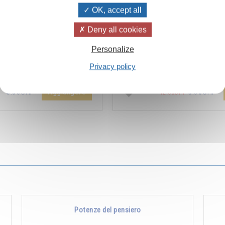
OK, accept all
Deny all cookies
ïvanhov Pensieri Quotidiani
Combien les humains se trom
Personalize
a dello sconto di 2 CHF per
s’imaginent que pour s’enrichir 
Privacy policy
entare aggiunta all'ordine !
Non, pour s’enrichir, il faut donne
Aggiungere
5.00CHF
5.00CHF
12.00CHF
Potenze del pensiero