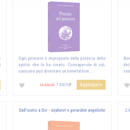
o
Ogni pensiero è impregnato della potenza dello
Amo
n
spirito che lo ha creato. Consapevole di ciò,
det
ciascuno può diventare un benefattore …
ses
Aggiungere
7.00CHF
14.00CHF
Dall'uomo a Dio - sephirot e gerarchie angeliche
L’