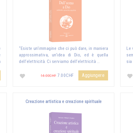
e
“Esiste un’immagine che ci può dare, in maniera
Le 
e
approssimativa, un’idea di Dio, ed è quella
sem
a
dell’elettricità. Ci serviamo dell’elettricità …
sia
Aggiungere
7.00CHF
14.00CHF
Creazione artistica e creazione spirituale