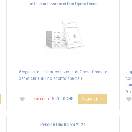
Tutta la collezione di libri Opera Omnia
e
Acquistate l'intera collezione di Opera Omnia e
Il 
beneficiate di uno sconto speciale.
col
nu
Aïv
Aggiungere
540.00CHF
676.00CHF
Pensieri Quotidiani 2024