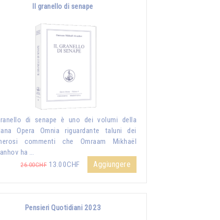
Il granello di senape
granello di senape è uno dei volumi della
lana Opera Omnia riguardante taluni dei
merosi commenti che Omraam Mikhaël
anhov ha …
Aggiungere
13.00CHF
26.00CHF
Pensieri Quotidiani 2023