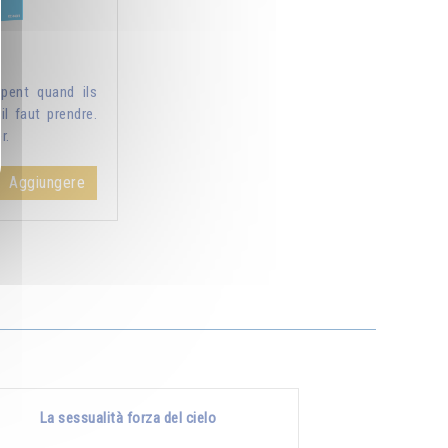
pent quand ils
il faut prendre.
r.
Aggiungere
La sessualità forza del cielo