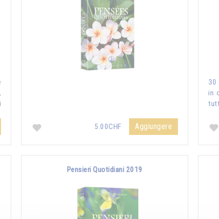
e
30 
,
in 
i
tut
Aggiungere
5.00CHF
Pensieri Quotidiani 2019