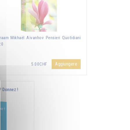
aam Mikhaël Aïvanhov Pensieri Quotidiani
20
Aggiungere
5.00CHF
? Donnez !