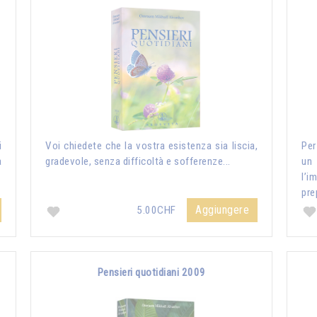
i
Voi chiedete che la vostra esistenza sia liscia,
Per
a
gradevole, senza difficoltà e sofferenze...
un
l’i
pre
Aggiungere
5.00CHF
Pensieri quotidiani 2009