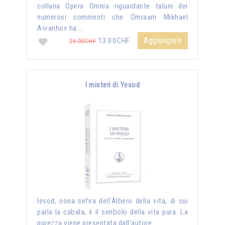
collana Opera Omnia riguardante taluni dei
numerosi commenti che Omraam Mikhaël
Aïvanhov ha …
Aggiungere
13.00CHF
26.00CHF
I misteri di Yesod
Iesod, nona sefira dell’Albero della vita, di cui
parla la cabala, è il simbolo della vita pura. La
purezza viene presentata dall'autore …