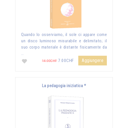
Quando lo osserviamo, il sole ci appare come
un disco luminoso misurabile e delimitato; il
suo corpo materiale è distante fisicamente da
…
Aggiungere
7.00CHF
14.00CHF
La pedagogia iniziatica *