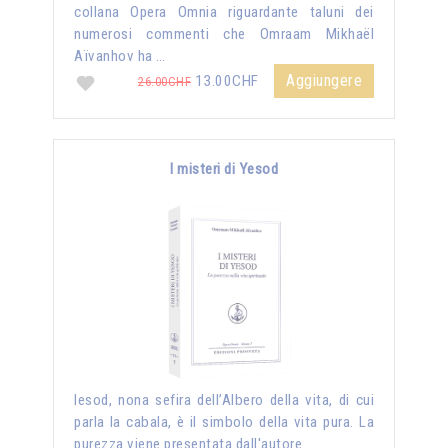
collana Opera Omnia riguardante taluni dei
numerosi commenti che Omraam Mikhaël
Aïvanhov ha …
Aggiungere
13.00CHF
26.00CHF
I misteri di Yesod
Iesod, nona sefira dell’Albero della vita, di cui
parla la cabala, è il simbolo della vita pura. La
purezza viene presentata dall'autore …