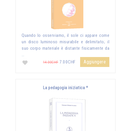
Quando lo osserviamo, il sole ci appare come
un disco luminoso misurabile e delimitato; il
suo corpo materiale è distante fisicamente da
…
Aggiungere
7.00CHF
14.00CHF
La pedagogia iniziatica *