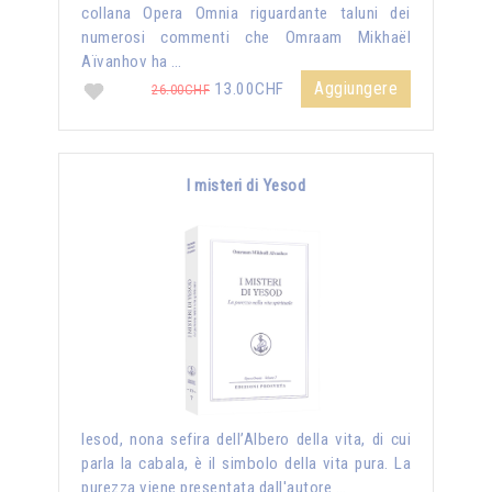
collana Opera Omnia riguardante taluni dei
numerosi commenti che Omraam Mikhaël
Aïvanhov ha …
Aggiungere
13.00CHF
26.00CHF
I misteri di Yesod
Iesod, nona sefira dell’Albero della vita, di cui
parla la cabala, è il simbolo della vita pura. La
purezza viene presentata dall'autore …