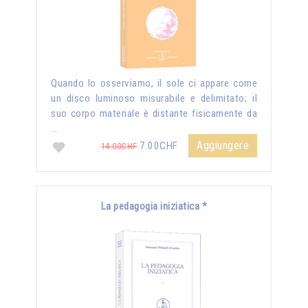
Quando lo osserviamo, il sole ci appare come
un disco luminoso misurabile e delimitato; il
suo corpo materiale è distante fisicamente da
…
Aggiungere
7.00CHF
14.00CHF
La pedagogia iniziatica *