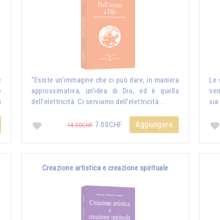
e
“Esiste un’immagine che ci può dare, in maniera
Le 
e
approssimativa, un’idea di Dio, ed è quella
sem
a
dell’elettricità. Ci serviamo dell’elettricità …
sia
Aggiungere
7.00CHF
14.00CHF
Creazione artistica e creazione spirituale