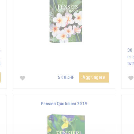
e
30 
,
in 
i
tut
Aggiungere
5.00CHF
Pensieri Quotidiani 2019