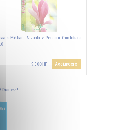
aam Mikhaël Aïvanhov Pensieri Quotidiani
20
Aggiungere
5.00CHF
? Donnez !