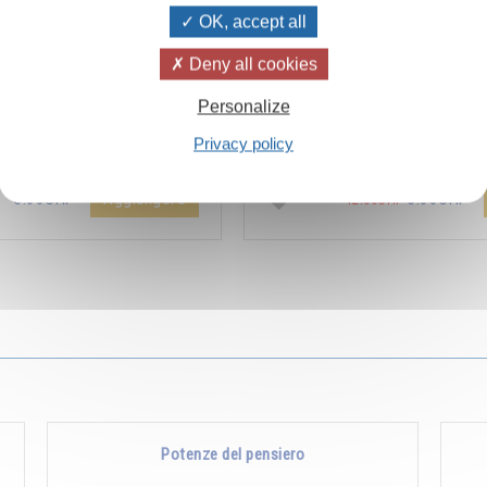
OK, accept all
Deny all cookies
ïvanhov Pensieri Quotidiani
Combien les humains se trom
Personalize
a dello sconto di 2 CHF per
s’imaginent que pour s’enrichir 
Privacy policy
entare aggiunta all'ordine !
Non, pour s’enrichir, il faut donne
Aggiungere
5.00CHF
5.00CHF
12.00CHF
Potenze del pensiero