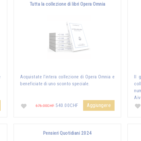
Tutta la collezione di libri Opera Omnia
e
Acquistate l'intera collezione di Opera Omnia e
Il 
beneficiate di uno sconto speciale.
col
nu
Aïv
Aggiungere
540.00CHF
676.00CHF
Pensieri Quotidiani 2024