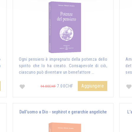
o
Ogni pensiero è impregnato della potenza dello
Amo
n
spirito che lo ha creato. Consapevole di ciò,
det
ciascuno può diventare un benefattore …
ses
Aggiungere
7.00CHF
14.00CHF
Dall'uomo a Dio - sephirot e gerarchie angeliche
L’