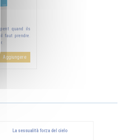
pent quand ils
il faut prendre.
r.
Aggiungere
La sessualità forza del cielo