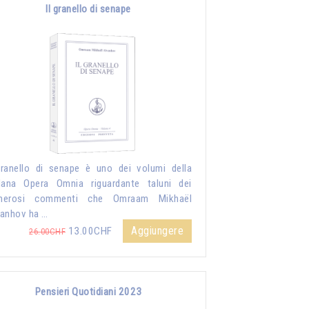
Il granello di senape
granello di senape è uno dei volumi della
lana Opera Omnia riguardante taluni dei
merosi commenti che Omraam Mikhaël
anhov ha …
Aggiungere
13.00CHF
26.00CHF
Pensieri Quotidiani 2023