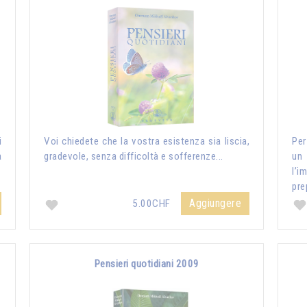
i
Voi chiedete che la vostra esistenza sia liscia,
Per
a
gradevole, senza difficoltà e sofferenze...
un
l’i
pre
Aggiungere
5.00CHF
Pensieri quotidiani 2009