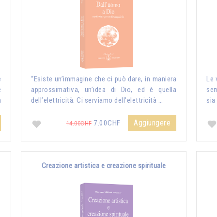
e
“Esiste un’immagine che ci può dare, in maniera
Le 
e
approssimativa, un’idea di Dio, ed è quella
sem
a
dell’elettricità. Ci serviamo dell’elettricità …
sia
Aggiungere
7.00CHF
14.00CHF
Creazione artistica e creazione spirituale