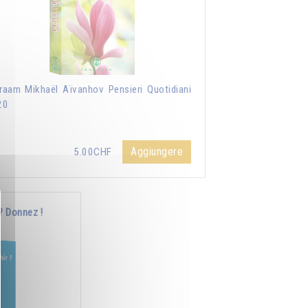
aam Mikhaël Aïvanhov Pensieri Quotidiani
20
Aggiungere
5.00CHF
? Donnez !