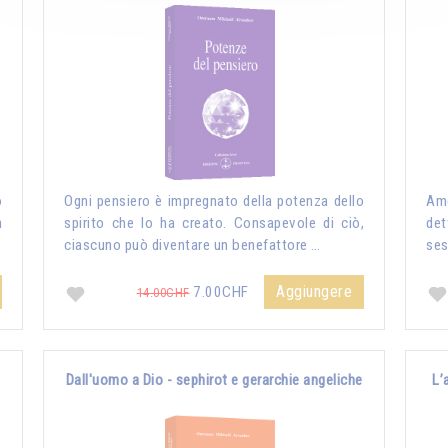
o
Ogni pensiero è impregnato della potenza dello
Amo
n
spirito che lo ha creato. Consapevole di ciò,
det
ciascuno può diventare un benefattore …
ses
Aggiungere
7.00CHF
14.00CHF
Dall'uomo a Dio - sephirot e gerarchie angeliche
L’