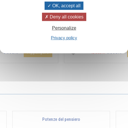
OK, accept all
Deny all cookies
ïvanhov Pensieri Quotidiani
Combien les humains se trom
Personalize
a dello sconto di 2 CHF per
s’imaginent que pour s’enrichir 
Privacy policy
entare aggiunta all'ordine !
Non, pour s’enrichir, il faut donne
Aggiungere
5.00CHF
5.00CHF
12.00CHF
Potenze del pensiero