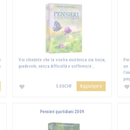
i
Voi chiedete che la vostra esistenza sia liscia,
Per
a
gradevole, senza difficoltà e sofferenze...
un
l’i
pre
Aggiungere
5.00CHF
Pensieri quotidiani 2009