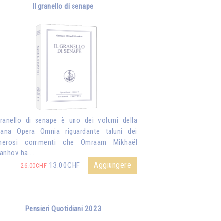
Il granello di senape
granello di senape è uno dei volumi della
lana Opera Omnia riguardante taluni dei
merosi commenti che Omraam Mikhaël
anhov ha …
Aggiungere
13.00CHF
26.00CHF
Pensieri Quotidiani 2023