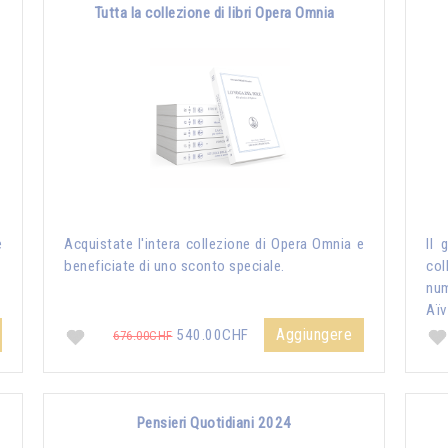
Tutta la collezione di libri Opera Omnia
e
Acquistate l'intera collezione di Opera Omnia e
Il 
beneficiate di uno sconto speciale.
col
nu
Aïv
Aggiungere
540.00CHF
676.00CHF
Pensieri Quotidiani 2024