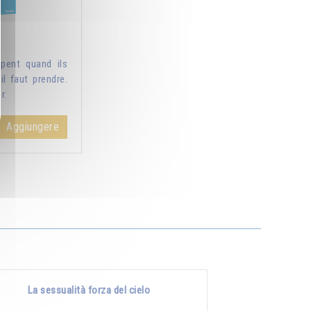
pent quand ils
il faut prendre.
r.
Aggiungere
La sessualità forza del cielo