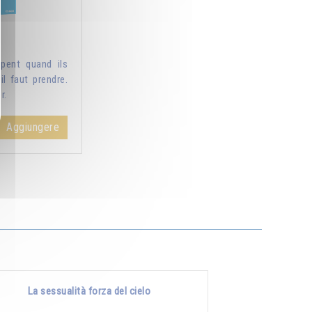
pent quand ils
il faut prendre.
r.
Aggiungere
La sessualità forza del cielo