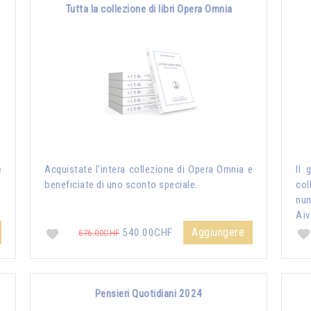
Tutta la collezione di libri Opera Omnia
e
Acquistate l'intera collezione di Opera Omnia e
Il 
beneficiate di uno sconto speciale.
col
nu
Aïv
Aggiungere
540.00CHF
676.00CHF
Pensieri Quotidiani 2024