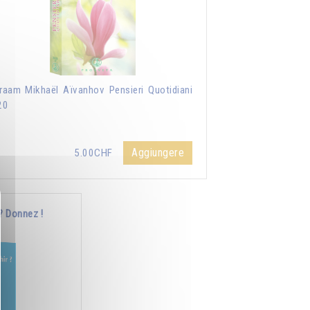
aam Mikhaël Aïvanhov Pensieri Quotidiani
20
Aggiungere
5.00CHF
? Donnez !