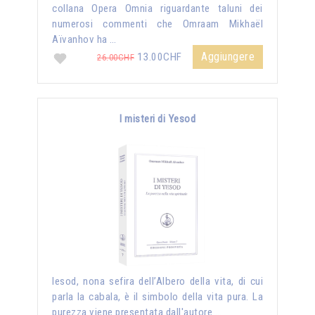
collana Opera Omnia riguardante taluni dei
numerosi commenti che Omraam Mikhaël
Aïvanhov ha …
Aggiungere
13.00CHF
26.00CHF
I misteri di Yesod
Iesod, nona sefira dell’Albero della vita, di cui
parla la cabala, è il simbolo della vita pura. La
purezza viene presentata dall'autore …