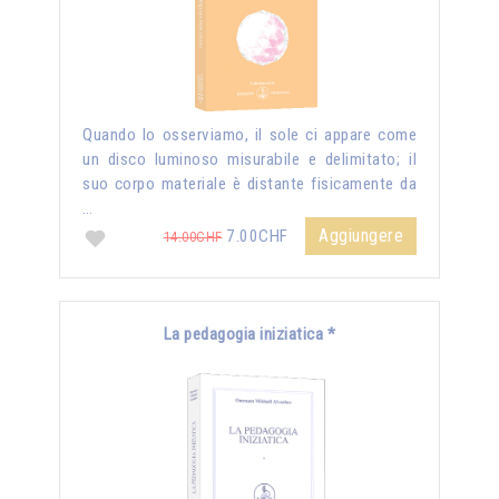
Quando lo osserviamo, il sole ci appare come
un disco luminoso misurabile e delimitato; il
suo corpo materiale è distante fisicamente da
…
Aggiungere
7.00CHF
14.00CHF
La pedagogia iniziatica *