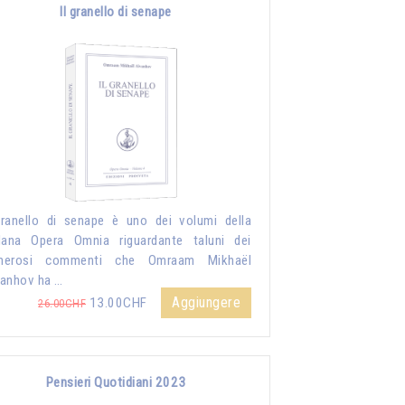
Il granello di senape
granello di senape è uno dei volumi della
lana Opera Omnia riguardante taluni dei
merosi commenti che Omraam Mikhaël
anhov ha …
Aggiungere
13.00CHF
26.00CHF
Pensieri Quotidiani 2023