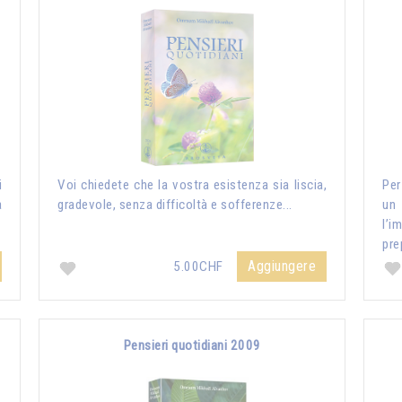
i
Voi chiedete che la vostra esistenza sia liscia,
Per
a
gradevole, senza difficoltà e sofferenze...
un
l’i
pre
Aggiungere
5.00CHF
Pensieri quotidiani 2009