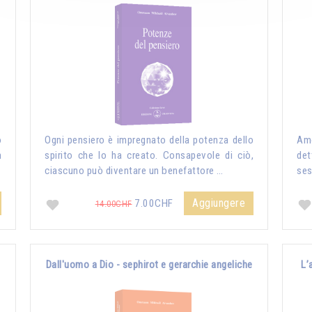
o
Ogni pensiero è impregnato della potenza dello
Amo
n
spirito che lo ha creato. Consapevole di ciò,
det
ciascuno può diventare un benefattore …
ses
Aggiungere
7.00CHF
14.00CHF
Dall'uomo a Dio - sephirot e gerarchie angeliche
L’