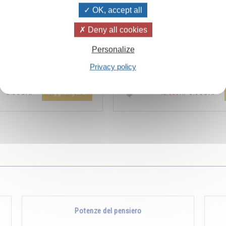
OK, accept all
Deny all cookies
ïvanhov Pensieri Quotidiani
Combien les humains se trom
Personalize
a dello sconto di 2 CHF per
s’imaginent que pour s’enrichir 
Privacy policy
entare aggiunta all'ordine !
Non, pour s’enrichir, il faut donne
Aggiungere
5.00CHF
5.00CHF
12.00CHF
Potenze del pensiero