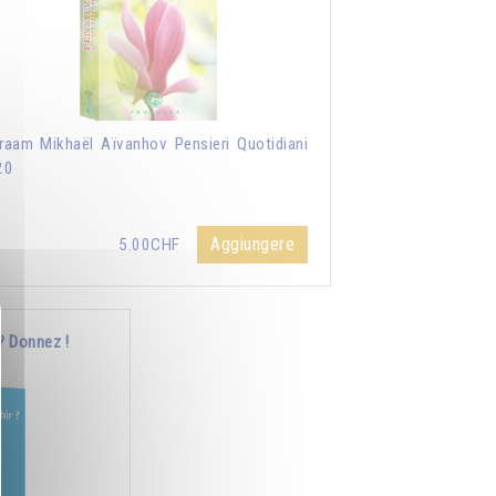
aam Mikhaël Aïvanhov Pensieri Quotidiani
20
Aggiungere
5.00CHF
? Donnez !