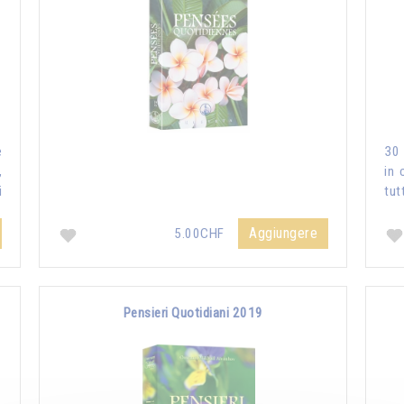
e
30 
,
in 
i
tut
Aggiungere
5.00CHF
Pensieri Quotidiani 2019