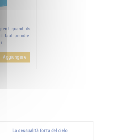
pent quand ils
il faut prendre.
r.
Aggiungere
La sessualità forza del cielo