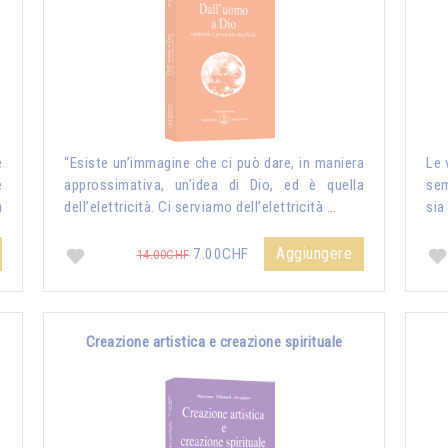
e
“Esiste un’immagine che ci può dare, in maniera
Le 
e
approssimativa, un’idea di Dio, ed è quella
sem
a
dell’elettricità. Ci serviamo dell’elettricità …
sia
Aggiungere
7.00CHF
14.00CHF
Creazione artistica e creazione spirituale