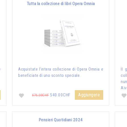
Tutta la collezione di libri Opera Omnia
e
Acquistate l'intera collezione di Opera Omnia e
Il 
beneficiate di uno sconto speciale.
col
nu
Aïv
Aggiungere
540.00CHF
676.00CHF
Pensieri Quotidiani 2024