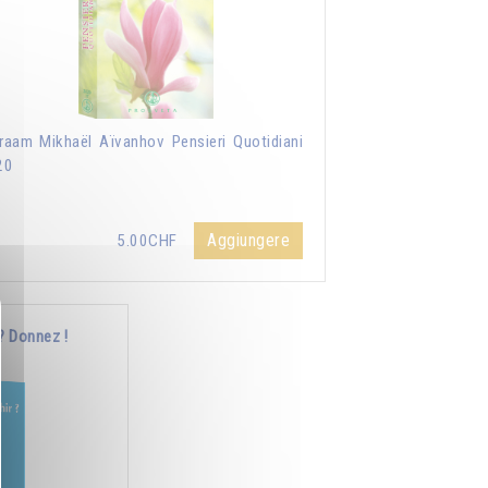
aam Mikhaël Aïvanhov Pensieri Quotidiani
20
Aggiungere
5.00CHF
? Donnez !