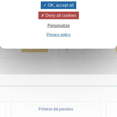
OK, accept all
Deny all cookies
ïvanhov Pensieri Quotidiani
Combien les humains se trom
Personalize
a dello sconto di 2 CHF per
s’imaginent que pour s’enrichir 
Privacy policy
entare aggiunta all'ordine !
Non, pour s’enrichir, il faut donne
Aggiungere
5.00CHF
5.00CHF
12.00CHF
Potenze del pensiero