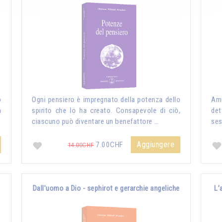
o
Ogni pensiero è impregnato della potenza dello
Amo
n
spirito che lo ha creato. Consapevole di ciò,
det
ciascuno può diventare un benefattore …
ses
Aggiungere
7.00CHF
14.00CHF
Dall'uomo a Dio - sephirot e gerarchie angeliche
L’