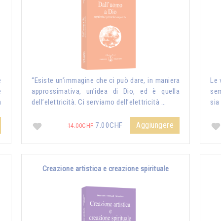
e
“Esiste un’immagine che ci può dare, in maniera
Le 
e
approssimativa, un’idea di Dio, ed è quella
sem
a
dell’elettricità. Ci serviamo dell’elettricità …
sia
Aggiungere
7.00CHF
14.00CHF
Creazione artistica e creazione spirituale