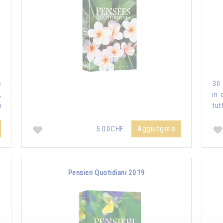
e
30 
,
in 
i
tut
Aggiungere
5.00CHF
Pensieri Quotidiani 2019