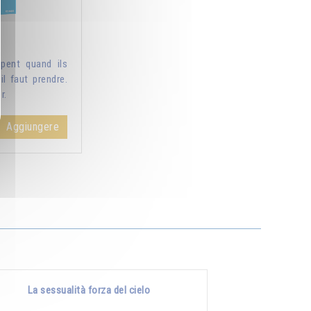
pent quand ils
il faut prendre.
r.
Aggiungere
La sessualità forza del cielo