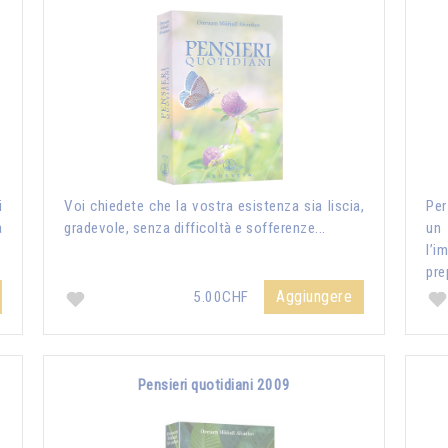
i
Voi chiedete che la vostra esistenza sia liscia,
Per
a
gradevole, senza difficoltà e sofferenze...
un
l’i
pre
Aggiungere
5.00CHF
Pensieri quotidiani 2009