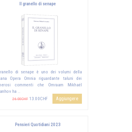
Il granello di senape
granello di senape è uno dei volumi della
lana Opera Omnia riguardante taluni dei
merosi commenti che Omraam Mikhaël
anhov ha …
Aggiungere
13.00CHF
26.00CHF
Pensieri Quotidiani 2023