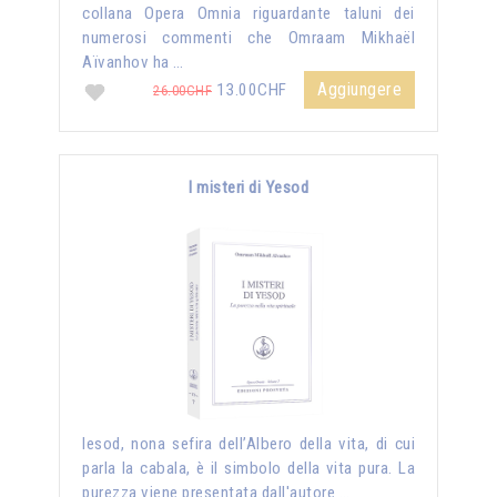
collana Opera Omnia riguardante taluni dei
numerosi commenti che Omraam Mikhaël
Aïvanhov ha …
Aggiungere
13.00CHF
26.00CHF
I misteri di Yesod
Iesod, nona sefira dell’Albero della vita, di cui
parla la cabala, è il simbolo della vita pura. La
purezza viene presentata dall'autore …