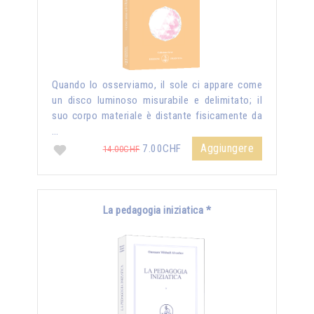
Quando lo osserviamo, il sole ci appare come
un disco luminoso misurabile e delimitato; il
suo corpo materiale è distante fisicamente da
…
Aggiungere
7.00CHF
14.00CHF
La pedagogia iniziatica *