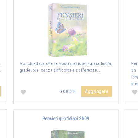
i
Voi chiedete che la vostra esistenza sia liscia,
Per
a
gradevole, senza difficoltà e sofferenze...
un
l’i
pre
Aggiungere
5.00CHF
Pensieri quotidiani 2009