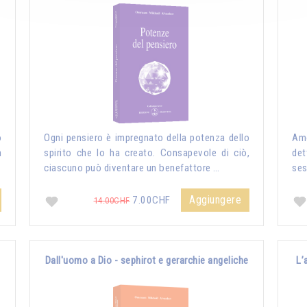
o
Ogni pensiero è impregnato della potenza dello
Amo
n
spirito che lo ha creato. Consapevole di ciò,
det
ciascuno può diventare un benefattore …
ses
Aggiungere
7.00CHF
14.00CHF
Dall'uomo a Dio - sephirot e gerarchie angeliche
L’