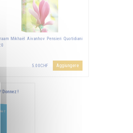
aam Mikhaël Aïvanhov Pensieri Quotidiani
20
Aggiungere
5.00CHF
? Donnez !