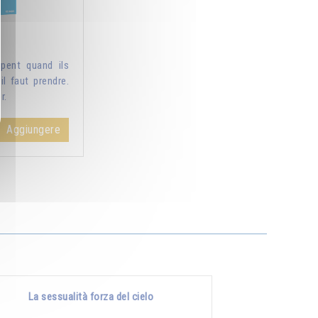
pent quand ils
il faut prendre.
r.
Aggiungere
La sessualità forza del cielo