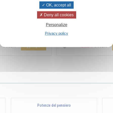
OK, accept all
Deny all cookies
ïvanhov Pensieri Quotidiani
Combien les humains se trom
Personalize
a dello sconto di 2 CHF per
s’imaginent que pour s’enrichir 
Privacy policy
entare aggiunta all'ordine !
Non, pour s’enrichir, il faut donne
Aggiungere
5.00CHF
5.00CHF
12.00CHF
Potenze del pensiero