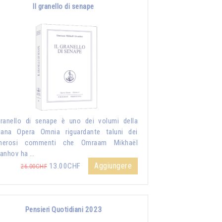
Il granello di senape
granello di senape è uno dei volumi della
lana Opera Omnia riguardante taluni dei
merosi commenti che Omraam Mikhaël
anhov ha …
Aggiungere
13.00CHF
26.00CHF
Pensieri Quotidiani 2023