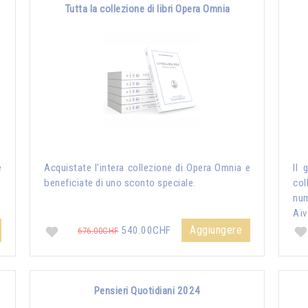
Tutta la collezione di libri Opera Omnia
e
Acquistate l'intera collezione di Opera Omnia e
Il 
beneficiate di uno sconto speciale.
col
nu
Aïv
Aggiungere
540.00CHF
676.00CHF
Pensieri Quotidiani 2024