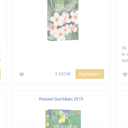
e
30 
,
in 
i
tut
Aggiungere
5.00CHF
Pensieri Quotidiani 2019