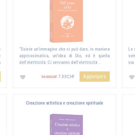
e
“Esiste un’immagine che ci può dare, in maniera
Le 
e
approssimativa, un’idea di Dio, ed è quella
sem
a
dell’elettricità. Ci serviamo dell’elettricità …
sia
Aggiungere
7.00CHF
14.00CHF
Creazione artistica e creazione spirituale