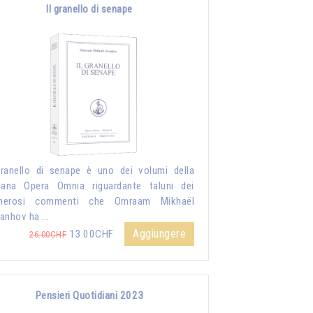
Il granello di senape
granello di senape è uno dei volumi della
lana Opera Omnia riguardante taluni dei
merosi commenti che Omraam Mikhaël
anhov ha …
Aggiungere
13.00CHF
26.00CHF
Pensieri Quotidiani 2023