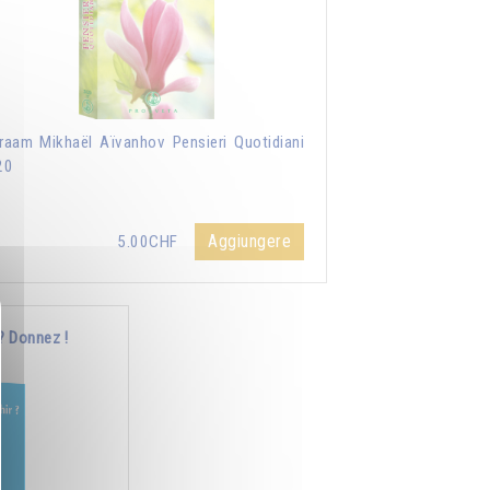
aam Mikhaël Aïvanhov Pensieri Quotidiani
20
Aggiungere
5.00CHF
? Donnez !