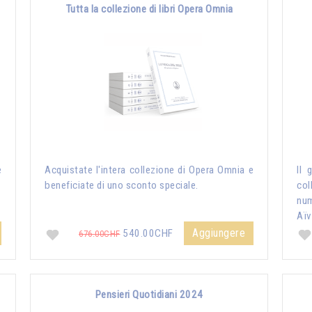
Tutta la collezione di libri Opera Omnia
e
Acquistate l'intera collezione di Opera Omnia e
Il 
beneficiate di uno sconto speciale.
col
nu
Aïv
Aggiungere
540.00CHF
676.00CHF
Pensieri Quotidiani 2024