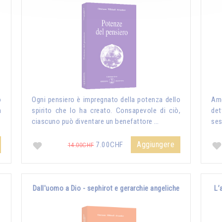
o
Ogni pensiero è impregnato della potenza dello
Amo
n
spirito che lo ha creato. Consapevole di ciò,
det
ciascuno può diventare un benefattore …
ses
Aggiungere
7.00CHF
14.00CHF
Dall'uomo a Dio - sephirot e gerarchie angeliche
L’