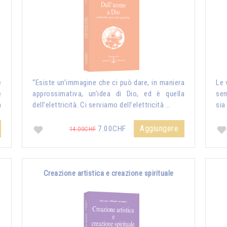
e
“Esiste un’immagine che ci può dare, in maniera
Le 
e
approssimativa, un’idea di Dio, ed è quella
sem
a
dell’elettricità. Ci serviamo dell’elettricità …
sia
Aggiungere
7.00CHF
14.00CHF
Creazione artistica e creazione spirituale