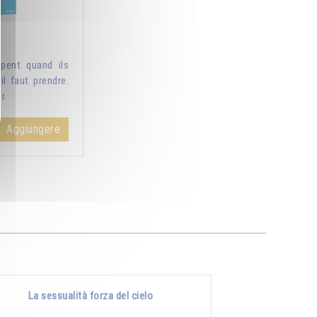
pent quand ils
il faut prendre.
r.
Aggiungere
La sessualità forza del cielo