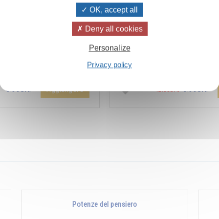
OK, accept all
Deny all cookies
ïvanhov Pensieri Quotidiani
Combien les humains se trom
Personalize
a dello sconto di 2 CHF per
s’imaginent que pour s’enrichir 
Privacy policy
entare aggiunta all'ordine !
Non, pour s’enrichir, il faut donne
Aggiungere
5.00CHF
5.00CHF
12.00CHF
Potenze del pensiero