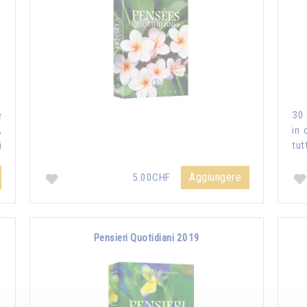
e
30 
,
in 
i
tut
Aggiungere
5.00CHF
Pensieri Quotidiani 2019