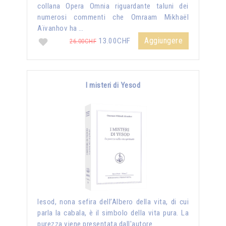
collana Opera Omnia riguardante taluni dei
numerosi commenti che Omraam Mikhaël
Aïvanhov ha …
Aggiungere
13.00CHF
26.00CHF
I misteri di Yesod
Iesod, nona sefira dell’Albero della vita, di cui
parla la cabala, è il simbolo della vita pura. La
purezza viene presentata dall'autore …