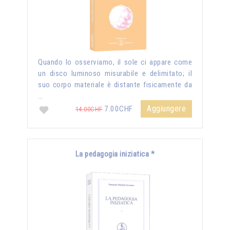
Quando lo osserviamo, il sole ci appare come
un disco luminoso misurabile e delimitato; il
suo corpo materiale è distante fisicamente da
…
Aggiungere
7.00CHF
14.00CHF
La pedagogia iniziatica *