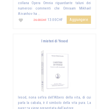
collana Opera Omnia riguardante taluni dei
numerosi commenti che Omraam Mikhaël
Aïvanhov ha …
Aggiungere
13.00CHF
26.00CHF
I misteri di Yesod
Iesod, nona sefira dell’Albero della vita, di cui
parla la cabala, è il simbolo della vita pura. La
purezza viene presentata dall'autore …