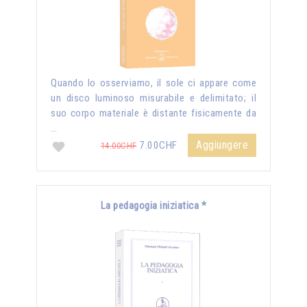
Quando lo osserviamo, il sole ci appare come
un disco luminoso misurabile e delimitato; il
suo corpo materiale è distante fisicamente da
…
Aggiungere
7.00CHF
14.00CHF
La pedagogia iniziatica *